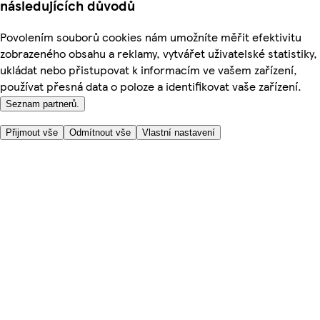
následujících důvodů
Povolením souborů cookies nám umožníte měřit efektivitu
zobrazeného obsahu a reklamy, vytvářet uživatelské statistiky,
ukládat nebo přistupovat k informacím ve vašem zařízení,
používat přesná data o poloze a identifikovat vaše zařízení.
Seznam partnerů.
Přijmout vše
Odmítnout vše
Vlastní nastavení
Užitečné odkazy
Cena
Nakupujte online bezpečně
Podmínky používání
Soukromí a cookies