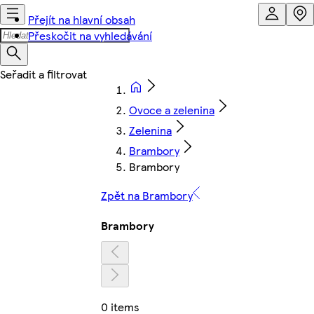
Přejít na hlavní obsah
Přeskočit na vyhledávání
Ovoce a zelenina
Zelenina
Brambory
Brambory
Zpět na Brambory
Brambory
0 items