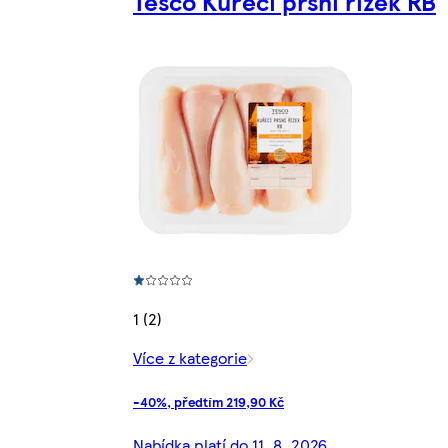
Tesco Kuřecí prsní řízek RB
1 (2)
Více z kategorie
-40%, předtím 219,90 Kč
Nabídka platí do 11. 8. 2026