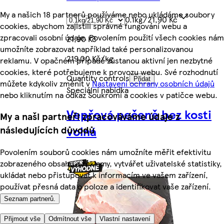
My a našich 18 partnerů používáme nebo ukládáme soubory
0.1kg/21,90 Kč
cookies, abychom zajistili správné fungování webu a
zpracovali osobní údaje. Povolením použití všech cookies nám
21,90 Kč
umožníte zobrazovat například také personalizovanou
219,00 Kč/kg
reklamu. V opačném případě zůstanou aktivní jen nezbytné
cookies, které potřebujeme k provozu webu. Své rozhodnutí
Quantity controls
Přidat
můžete kdykoliv změnit v
Nastavení ochrany osobních údajů
Speciální nabídka
nebo kliknutím na odkaz Soukromí a cookies v patičce webu.
Vepřová pečeně bez kosti
My a naši partneři zpracováváme údaje z
volná
následujících důvodů
Povolením souborů cookies nám umožníte měřit efektivitu
zobrazeného obsahu a reklamy, vytvářet uživatelské statistiky,
ukládat nebo přistupovat k informacím ve vašem zařízení,
používat přesná data o poloze a identifikovat vaše zařízení.
Seznam partnerů.
Přijmout vše
Odmítnout vše
Vlastní nastavení