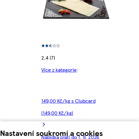
2.4 (7)
Více z kategorie
149,00 Kč/kg s Clubcard
(149,00 Kč/kg)
Nastavení soukromí a cookies
Nabídka platí do 1. 9. 2026