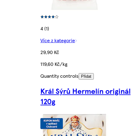
4 (1)
Více z kategorie
29,90 Kč
119,60 Kč/kg
Quantity controls
Přidat
Král Sýrů Hermelín originál
120g