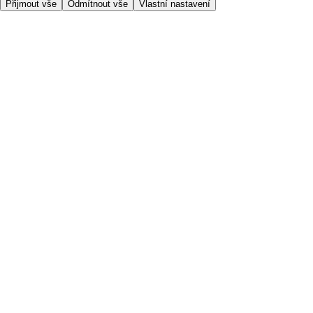
Přijmout vše
Odmítnout vše
Vlastní nastavení
Užitečné odkazy
Cena
Nakupujte online bezpečně
Podmínky používání
Soukromí a cookies
O nás
Přístupnost
Podívejte se, kam doručujeme
Poplatek za službu
Nastavení Cookies