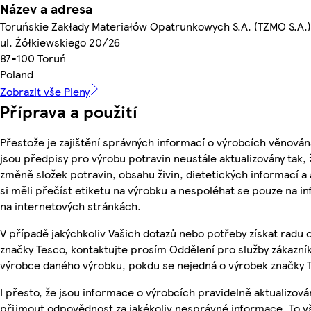
Název a adresa
Toruńskie Zakłady Materiałów Opatrunkowych S.A. (TZMO S.A.)
ul. Żółkiewskiego 20/26
87-100 Toruń
Poland
Zobrazit vše Pleny
Příprava a použití
Přestože je zajištění správných informací o výrobcích věnován
jsou předpisy pro výrobu potravin neustále aktualizovány tak, 
změně složek potravin, obsahu živin, dietetických informací a
si měli přečíst etiketu na výrobku a nespoléhat se pouze na 
na internetových stránkách.
V případě jakýchkoliv Vašich dotazů nebo potřeby získat radu
značky Tesco, kontaktujte prosím Oddělení pro služby zákazn
výrobce daného výrobku, pokdu se nejedná o výrobek značky 
I přesto, že jsou informace o výrobcích pravidelně aktualizov
přijmout odpovědnost za jakékoliv nesprávné informace. To v