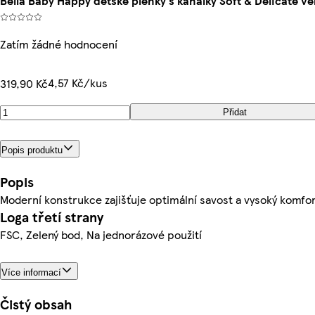
Bella Baby Happy dětské plenky s kanálky Soft & Delicate vel.
Zatím žádné hodnocení
4,57 Kč/kus
319,90 Kč
Přidat
Popis produktu
Popis
Moderní konstrukce zajišťuje optimální savost a vysoký komfor
Loga třetí strany
FSC, Zelený bod, Na jednorázové použití
Více informací
Čistý obsah