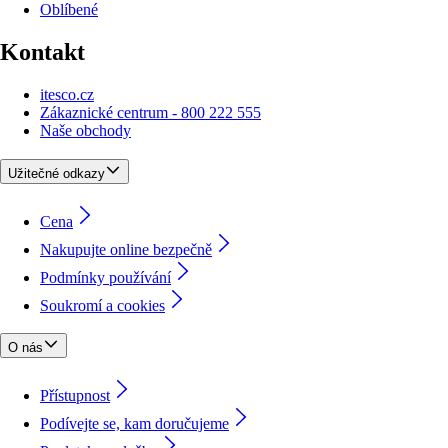
Oblíbené
Kontakt
itesco.cz
Zákaznické centrum - 800 222 555
Naše obchody
Užitečné odkazy
Cena
Nakupujte online bezpečně
Podmínky používání
Soukromí a cookies
O nás
Přístupnost
Podívejte se, kam doručujeme