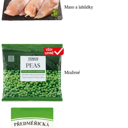
Maso a lahůdky
Mražené