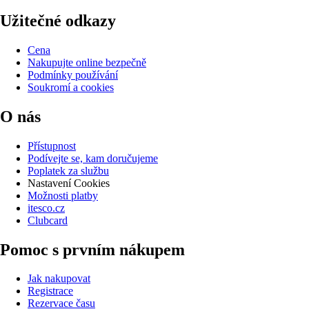
Užitečné odkazy
Cena
Nakupujte online bezpečně
Podmínky používání
Soukromí a cookies
O nás
Přístupnost
Podívejte se, kam doručujeme
Poplatek za službu
Nastavení Cookies
Možnosti platby
itesco.cz
Clubcard
Pomoc s prvním nákupem
Jak nakupovat
Registrace
Rezervace času