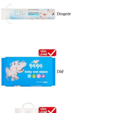
Drogerie
Dítě