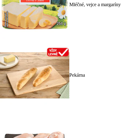
Mléčné, vejce a margaríny
Pekárna