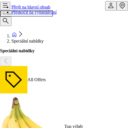
Přejít na hlavní obsah
Přeskočit na vyhledávání
Speciální nabídky
Speciální nabídky
All Offers
Top výběr