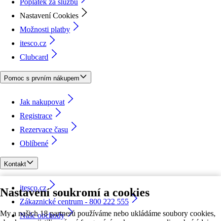
Poplatek za službu
Nastavení Cookies
Možnosti platby
itesco.cz
Clubcard
Pomoc s prvním nákupem
Jak nakupovat
Registrace
Rezervace času
Oblíbené
Kontakt
itesco.cz
Nastavení soukromí a cookies
Zákaznické centrum - 800 222 555
My a našich 18 partnerů používáme nebo ukládáme soubory cookies,
Naše obchody