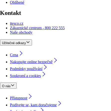
Oblíbené
Kontakt
itesco.cz
Zákaznické centrum - 800 222 555
Naše obchody
Užitečné odkazy
Cena
Nakupujte online bezpečně
Podmínky používání
Soukromí a cookies
O nás
Přístupnost
Podívejte se, kam doručujeme