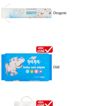
Drogerie
Dítě