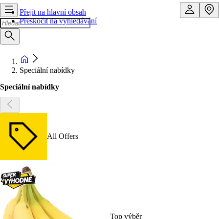
Přejít na hlavní obsah
Přeskočit na vyhledávání
Speciální nabídky
Speciální nabídky
All Offers
Top výběr