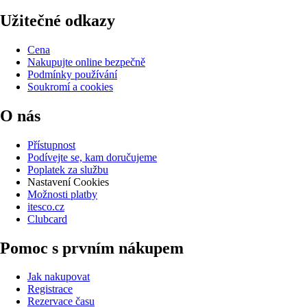
Užitečné odkazy
Cena
Nakupujte online bezpečně
Podmínky používání
Soukromí a cookies
O nás
Přístupnost
Podívejte se, kam doručujeme
Poplatek za službu
Nastavení Cookies
Možnosti platby
itesco.cz
Clubcard
Pomoc s prvním nákupem
Jak nakupovat
Registrace
Rezervace času