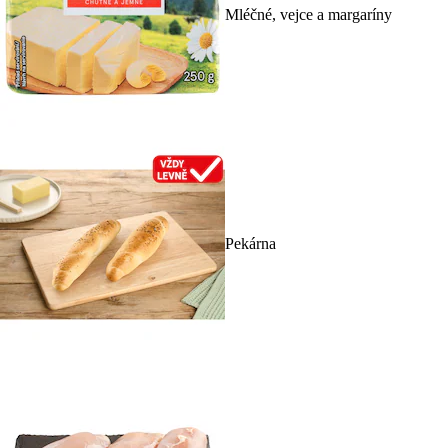
Mléčné, vejce a margaríny
Pekárna