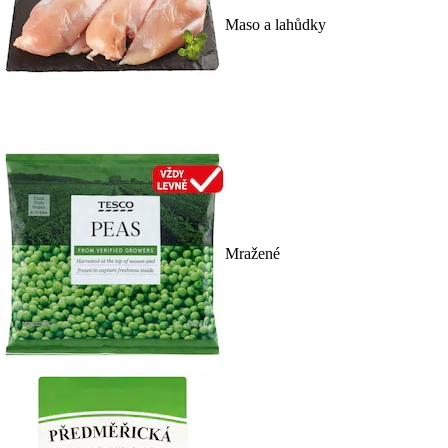
Maso a lahůdky
Mražené