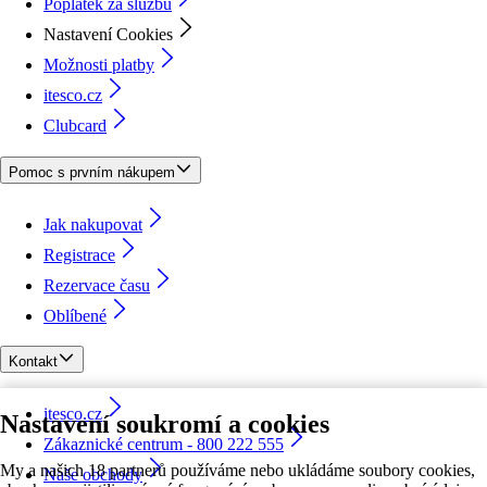
Poplatek za službu
Nastavení Cookies
Možnosti platby
itesco.cz
Clubcard
Pomoc s prvním nákupem
Jak nakupovat
Registrace
Rezervace času
Oblíbené
Kontakt
itesco.cz
Nastavení soukromí a cookies
Zákaznické centrum - 800 222 555
My a našich 18 partnerů používáme nebo ukládáme soubory cookies,
Naše obchody