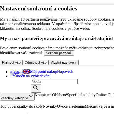
Nastavení soukromí a cookies
My a našich 18 partnerů používáme nebo ukládáme soubory cookies, ab
také personalizovanou reklamu. V opačném případě zůstanou aktivní j
kliknutím na odkaz Soukromí a cookies v patičce webu.
My a naši partneři zpracováváme údaje z následující
Povolením souborů cookies nám umožníte měřit efektivitu zobrazeného o
identifikovat vaše zařízení.
Seznam partnerů.
Přijmout vše
Odmítnout vše
Vlastní nastavení
Přejít na hlavní obsah
Můj první nákup
Nápověda
English
Přeskočit na vyhledávání
Koupit teď
Oblíbené
Speciální nabídky
Online Clu
Všechny kategorie
Top výběr
Zpátky do školy
Novinky
Ovoce a zelenina
Mléčné, vejce a m