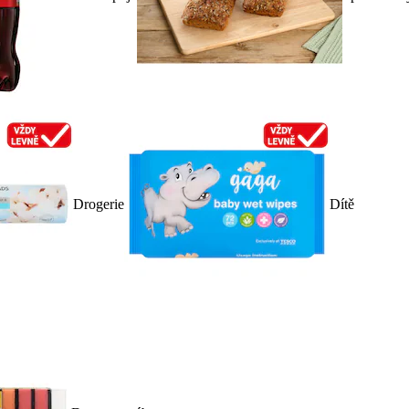
Drogerie
Dítě