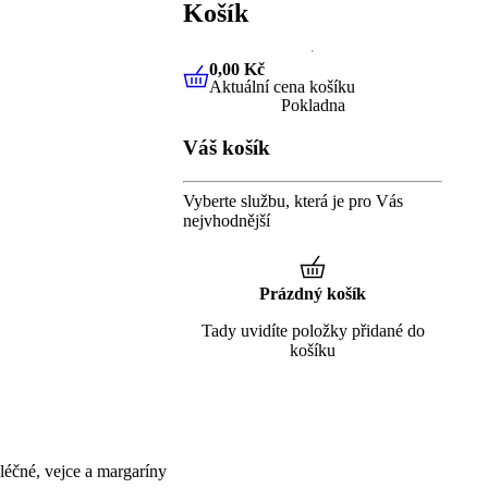
Košík
0,00 Kč
Aktuální cena košíku
0,00 Kč
Aktuální cena košíku
Pokladna
Váš košík
Vyberte službu, která je pro Vás
nejvhodnější
Prázdný košík
Tady uvidíte položky přidané do
košíku
éčné, vejce a margaríny