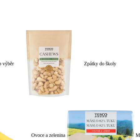
p výběr
Zpátky do školy
Ovoce a zelenina
Ml