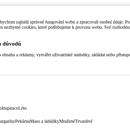
ychom zajistili správné fungování webu a zpracovali osobní údaje. P
en nezbytné cookies, které potřebujeme k provozu webu. Své rozhodnu
ch důvodů
bsahu a reklamy, vytvářet uživatelské statistiky, ukládat nebo přistup
b
Inspirace
Léto
argaríny
Pekárna
Maso a lahůdky
Mražené
Trvanlivé