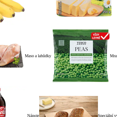
Maso a lahůdky
Mra
Nápoje
Speciální v