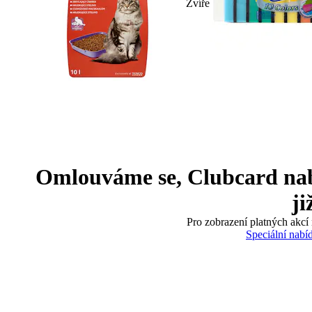
Zvíře
Omlouváme se, Clubcard nabíd
ji
Pro zobrazení platných akcí 
Speciální nabí