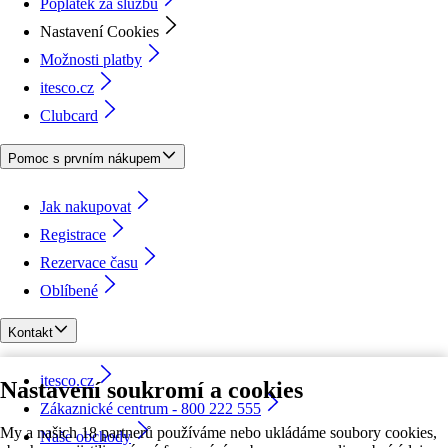
Poplatek za službu
Nastavení Cookies
Možnosti platby
itesco.cz
Clubcard
Pomoc s prvním nákupem
Jak nakupovat
Registrace
Rezervace času
Oblíbené
Kontakt
itesco.cz
Nastavení soukromí a cookies
Zákaznické centrum - 800 222 555
My a našich 18 partnerů používáme nebo ukládáme soubory cookies,
Naše obchody