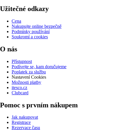
Užitečné odkazy
Cena
Nakupujte online bezpečně
Podmínky používání
Soukromí a cookies
O nás
Přístupnost
Podívejte se, kam doručujeme
Poplatek za službu
Nastavení Cookies
Možnosti platby
itesco.cz
Clubcard
Pomoc s prvním nákupem
Jak nakupovat
Registrace
Rezervace času