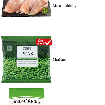
Maso a lahůdky
Mražené