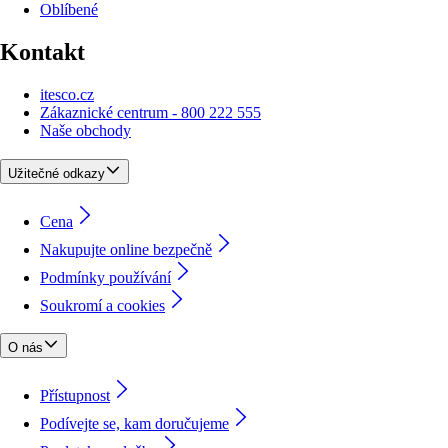
Oblíbené
Kontakt
itesco.cz
Zákaznické centrum - 800 222 555
Naše obchody
Užitečné odkazy
Cena
Nakupujte online bezpečně
Podmínky používání
Soukromí a cookies
O nás
Přístupnost
Podívejte se, kam doručujeme