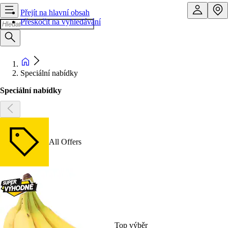
Přejít na hlavní obsah
Přeskočit na vyhledávání
Speciální nabídky
Speciální nabídky
All Offers
Top výběr