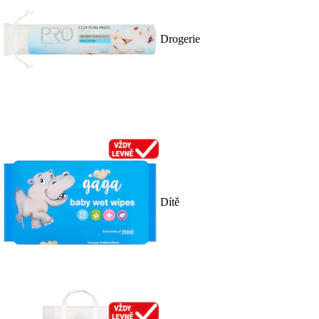
Drogerie
Dítě