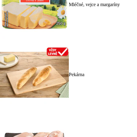
Mléčné, vejce a margaríny
Pekárna