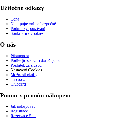
Užitečné odkazy
Cena
Nakupujte online bezpečně
Podmínky používání
Soukromí a cookies
O nás
Přístupnost
Podívejte se, kam doručujeme
Poplatek za službu
Nastavení Cookies
Možnosti platby
itesco.cz
Clubcard
Pomoc s prvním nákupem
Jak nakupovat
Registrace
Rezervace času