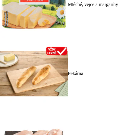
Mléčné, vejce a margaríny
Pekárna