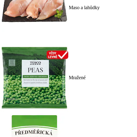
Maso a lahůdky
Mražené