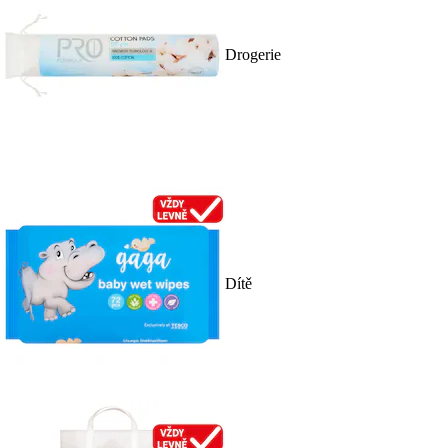
Drogerie
Dítě