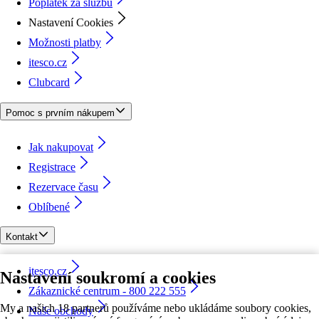
Poplatek za službu
Nastavení Cookies
Možnosti platby
itesco.cz
Clubcard
Pomoc s prvním nákupem
Jak nakupovat
Registrace
Rezervace času
Oblíbené
Kontakt
itesco.cz
Nastavení soukromí a cookies
Zákaznické centrum - 800 222 555
My a našich 18 partnerů používáme nebo ukládáme soubory cookies,
Naše obchody