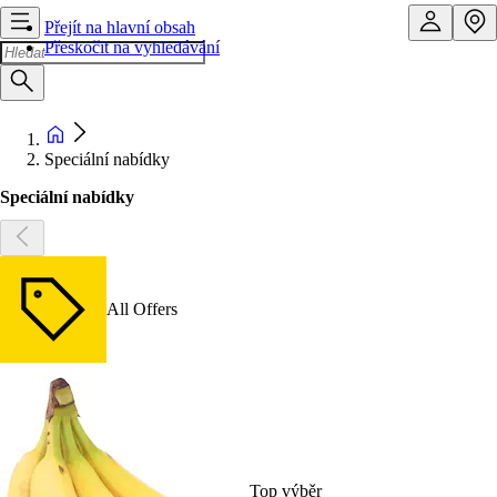
Přejít na hlavní obsah
Přeskočit na vyhledávání
Speciální nabídky
Speciální nabídky
All Offers
Top výběr