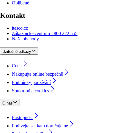
Oblíbené
Kontakt
itesco.cz
Zákaznické centrum - 800 222 555
Naše obchody
Užitečné odkazy
Cena
Nakupujte online bezpečně
Podmínky používání
Soukromí a cookies
O nás
Přístupnost
Podívejte se, kam doručujeme