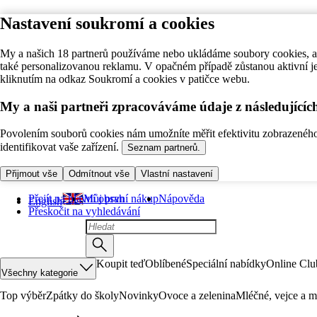
Nastavení soukromí a cookies
My a našich 18 partnerů používáme nebo ukládáme soubory cookies, ab
také personalizovanou reklamu. V opačném případě zůstanou aktivní j
kliknutím na odkaz Soukromí a cookies v patičce webu.
My a naši partneři zpracováváme údaje z následující
Povolením souborů cookies nám umožníte měřit efektivitu zobrazeného o
identifikovat vaše zařízení.
Seznam partnerů.
Přijmout vše
Odmítnout vše
Vlastní nastavení
Přejít na hlavní obsah
Můj první nákup
Nápověda
English
Přeskočit na vyhledávání
Koupit teď
Oblíbené
Speciální nabídky
Online Clu
Všechny kategorie
Top výběr
Zpátky do školy
Novinky
Ovoce a zelenina
Mléčné, vejce a m