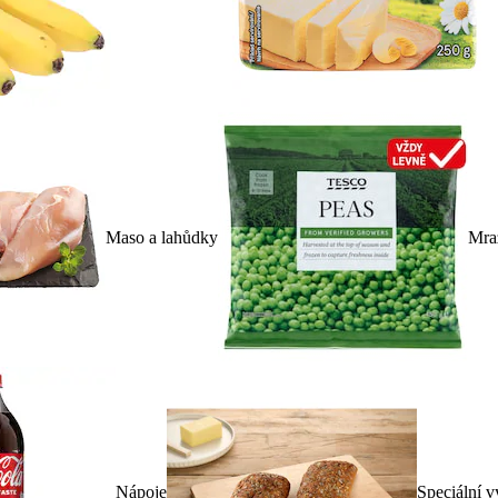
Maso a lahůdky
Mra
Nápoje
Speciální v