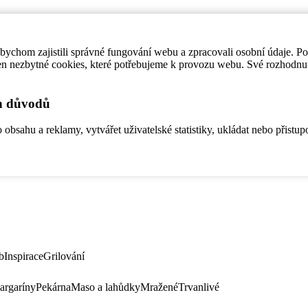
ychom zajistili správné fungování webu a zpracovali osobní údaje. P
en nezbytné cookies, které potřebujeme k provozu webu. Své rozhodnu
ch důvodů
bsahu a reklamy, vytvářet uživatelské statistiky, ukládat nebo přistup
b
Inspirace
Grilování
argaríny
Pekárna
Maso a lahůdky
Mražené
Trvanlivé