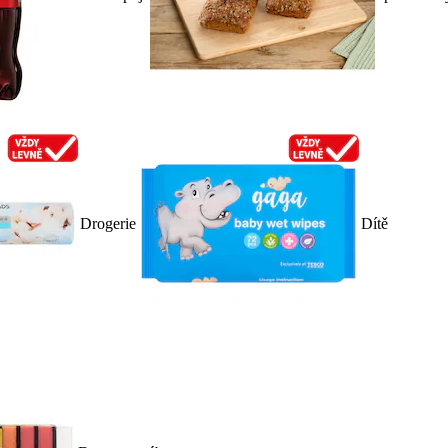
Drogerie
Dítě