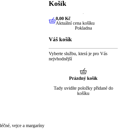
Košík
0,00 Kč
Aktuální cena košíku
0,00 Kč
Aktuální cena košíku
Pokladna
Váš košík
Vyberte službu, která je pro Vás
nejvhodnější
Prázdný košík
Tady uvidíte položky přidané do
košíku
éčné, vejce a margaríny