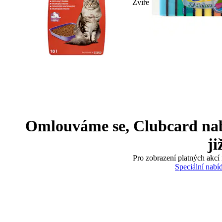
Zvíře
Omlouváme se, Clubcard nabíd
ji
Pro zobrazení platných akcí 
Speciální nabí