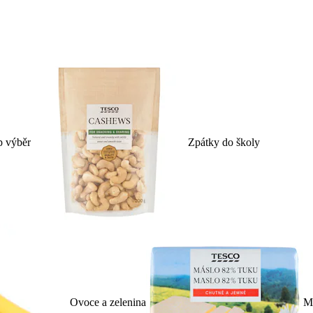
p výběr
Zpátky do školy
Ovoce a zelenina
Ml