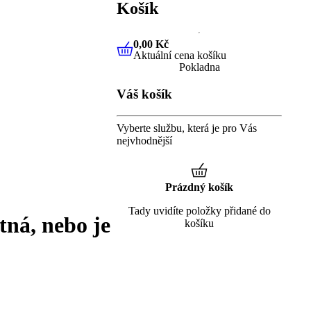
Košík
0,00 Kč
Aktuální cena košíku
0,00 Kč
Aktuální cena košíku
Pokladna
Váš košík
Vyberte službu, která je pro Vás
nejvhodnější
Prázdný košík
Tady uvidíte položky přidané do
tná, nebo je
košíku