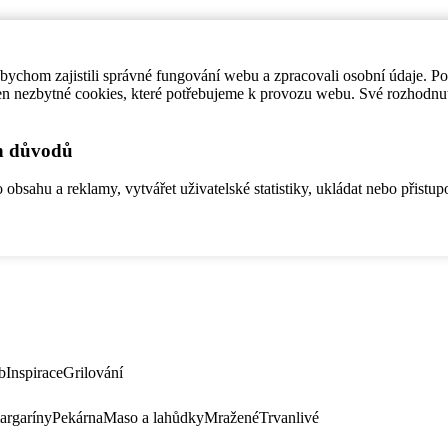
ychom zajistili správné fungování webu a zpracovali osobní údaje. P
en nezbytné cookies, které potřebujeme k provozu webu. Své rozhodnu
ch důvodů
bsahu a reklamy, vytvářet uživatelské statistiky, ukládat nebo přistup
b
Inspirace
Grilování
argaríny
Pekárna
Maso a lahůdky
Mražené
Trvanlivé