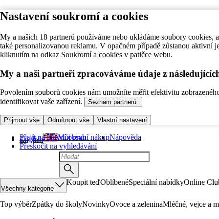
Nastavení soukromí a cookies
My a našich 18 partnerů používáme nebo ukládáme soubory cookies, ab
také personalizovanou reklamu. V opačném případě zůstanou aktivní j
kliknutím na odkaz Soukromí a cookies v patičce webu.
My a naši partneři zpracováváme údaje z následující
Povolením souborů cookies nám umožníte měřit efektivitu zobrazeného o
identifikovat vaše zařízení.
Seznam partnerů.
Přijmout vše
Odmítnout vše
Vlastní nastavení
Přejít na hlavní obsah
Můj první nákup
Nápověda
English
Přeskočit na vyhledávání
Koupit teď
Oblíbené
Speciální nabídky
Online Clu
Všechny kategorie
Top výběr
Zpátky do školy
Novinky
Ovoce a zelenina
Mléčné, vejce a m