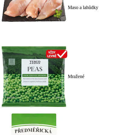
Maso a lahůdky
Mražené