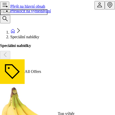
Přejít na hlavní obsah
Přeskočit na vyhledávání
Speciální nabídky
Speciální nabídky
All Offers
Top výběr