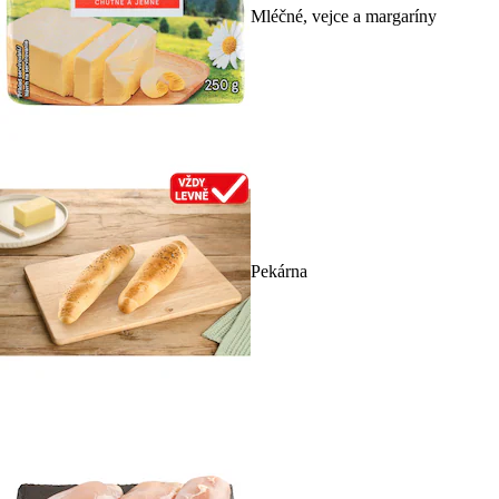
Mléčné, vejce a margaríny
Pekárna