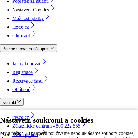
Poplatek za službu
Nastavení Cookies
Možnosti platby
itesco.cz
Clubcard
Pomoc s prvním nákupem
Jak nakupovat
Registrace
Rezervace času
Oblíbené
Kontakt
itesco.cz
Nastavení soukromí a cookies
Zákaznické centrum - 800 222 555
My a našich 18 partnerů používáme nebo ukládáme soubory cookies,
Naše obchody