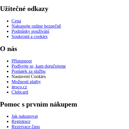
Užitečné odkazy
Cena
Nakupujte online bezpečně
Podmínky používání
Soukromí a cookies
O nás
Přístupnost
Podívejte se, kam doručujeme
Poplatek za službu
Nastavení Cookies
Možnosti platby
itesco.cz
Clubcard
Pomoc s prvním nákupem
Jak nakupovat
Registrace
Rezervace času