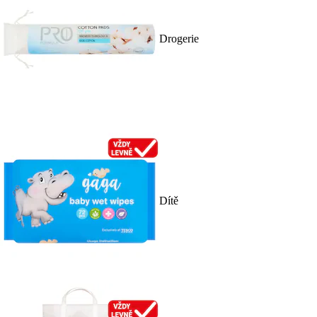
Drogerie
Dítě