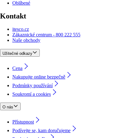
Oblíbené
Kontakt
itesco.cz
Zákaznické centrum - 800 222 555
Naše obchody
Užitečné odkazy
Cena
Nakupujte online bezpečně
Podmínky používání
Soukromí a cookies
O nás
Přístupnost
Podívejte se, kam doručujeme