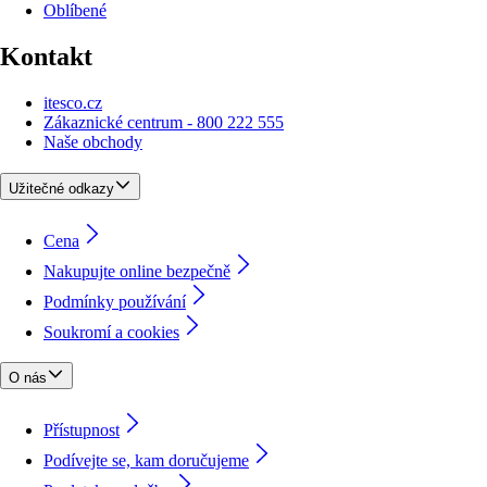
Oblíbené
Kontakt
itesco.cz
Zákaznické centrum - 800 222 555
Naše obchody
Užitečné odkazy
Cena
Nakupujte online bezpečně
Podmínky používání
Soukromí a cookies
O nás
Přístupnost
Podívejte se, kam doručujeme