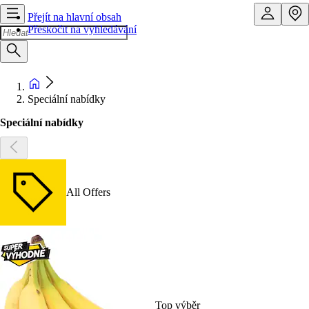
Přejít na hlavní obsah
Přeskočit na vyhledávání
Speciální nabídky
Speciální nabídky
All Offers
Top výběr