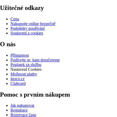
Užitečné odkazy
Cena
Nakupujte online bezpečně
Podmínky používání
Soukromí a cookies
O nás
Přístupnost
Podívejte se, kam doručujeme
Poplatek za službu
Nastavení Cookies
Možnosti platby
itesco.cz
Clubcard
Pomoc s prvním nákupem
Jak nakupovat
Registrace
Rezervace času