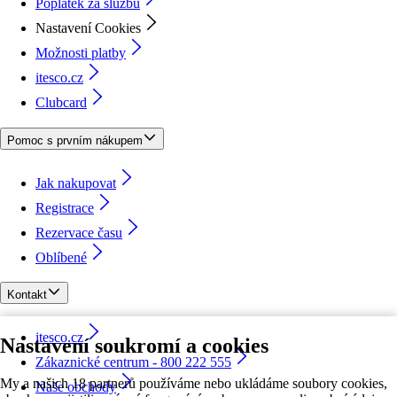
Poplatek za službu
Nastavení Cookies
Možnosti platby
itesco.cz
Clubcard
Pomoc s prvním nákupem
Jak nakupovat
Registrace
Rezervace času
Oblíbené
Kontakt
itesco.cz
Nastavení soukromí a cookies
Zákaznické centrum - 800 222 555
My a našich 18 partnerů používáme nebo ukládáme soubory cookies,
Naše obchody