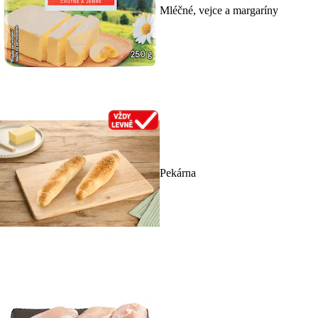
Mléčné, vejce a margaríny
Pekárna