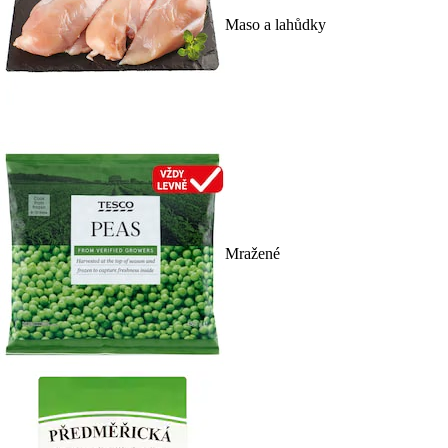
Maso a lahůdky
Mražené