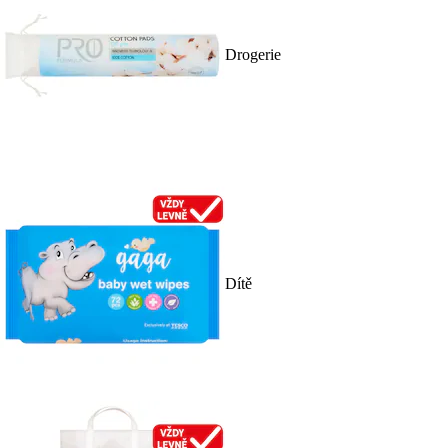
Drogerie
Dítě