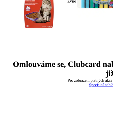
Zvíře
Omlouváme se, Clubcard nabíd
ji
Pro zobrazení platných akcí 
Speciální nabí