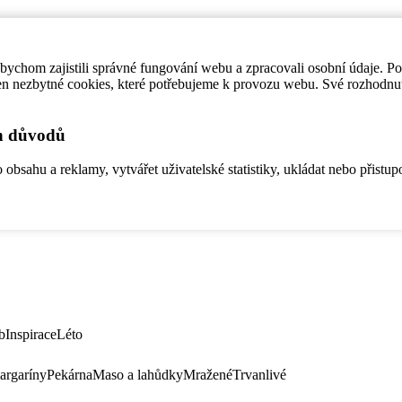
ychom zajistili správné fungování webu a zpracovali osobní údaje. P
en nezbytné cookies, které potřebujeme k provozu webu. Své rozhodnu
ch důvodů
bsahu a reklamy, vytvářet uživatelské statistiky, ukládat nebo přistup
b
Inspirace
Léto
argaríny
Pekárna
Maso a lahůdky
Mražené
Trvanlivé