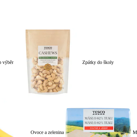
p výběr
Zpátky do školy
Ovoce a zelenina
Ml