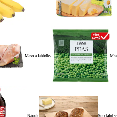
Maso a lahůdky
Mra
Nápoje
Speciální v