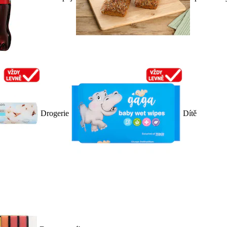
Drogerie
Dítě