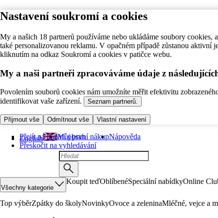
Nastavení soukromí a cookies
My a našich 18 partnerů používáme nebo ukládáme soubory cookies, ab
také personalizovanou reklamu. V opačném případě zůstanou aktivní j
kliknutím na odkaz Soukromí a cookies v patičce webu.
My a naši partneři zpracováváme údaje z následující
Povolením souborů cookies nám umožníte měřit efektivitu zobrazeného o
identifikovat vaše zařízení.
Seznam partnerů.
Přijmout vše
Odmítnout vše
Vlastní nastavení
Přejít na hlavní obsah
Můj první nákup
Nápověda
English
Přeskočit na vyhledávání
Koupit teď
Oblíbené
Speciální nabídky
Online Clu
Všechny kategorie
Top výběr
Zpátky do školy
Novinky
Ovoce a zelenina
Mléčné, vejce a m