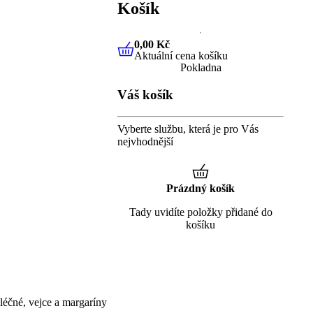
Košík
0,00 Kč
Aktuální cena košíku
0,00 Kč
Aktuální cena košíku
Pokladna
Váš košík
Vyberte službu, která je pro Vás
nejvhodnější
Prázdný košík
Tady uvidíte položky přidané do
košíku
éčné, vejce a margaríny