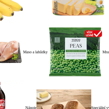
Maso a lahůdky
Mra
Nápoje
Speciální v