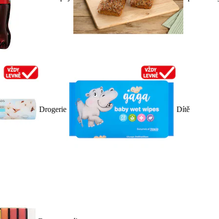
Drogerie
Dítě