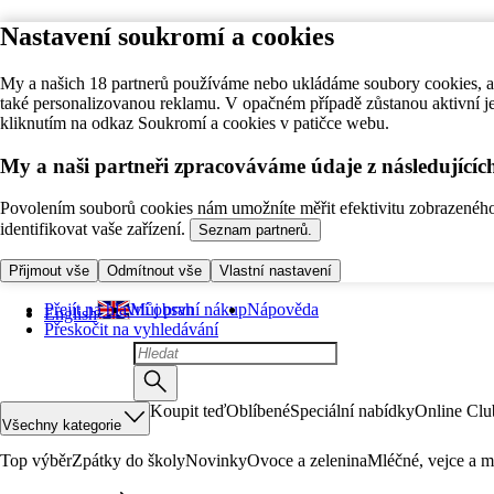
Nastavení soukromí a cookies
My a našich 18 partnerů používáme nebo ukládáme soubory cookies, ab
také personalizovanou reklamu. V opačném případě zůstanou aktivní j
kliknutím na odkaz Soukromí a cookies v patičce webu.
My a naši partneři zpracováváme údaje z následující
Povolením souborů cookies nám umožníte měřit efektivitu zobrazeného o
identifikovat vaše zařízení.
Seznam partnerů.
Přijmout vše
Odmítnout vše
Vlastní nastavení
Přejít na hlavní obsah
Můj první nákup
Nápověda
English
Přeskočit na vyhledávání
Koupit teď
Oblíbené
Speciální nabídky
Online Clu
Všechny kategorie
Top výběr
Zpátky do školy
Novinky
Ovoce a zelenina
Mléčné, vejce a m