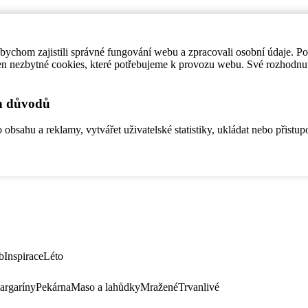
ychom zajistili správné fungování webu a zpracovali osobní údaje. P
en nezbytné cookies, které potřebujeme k provozu webu. Své rozhodnu
ch důvodů
bsahu a reklamy, vytvářet uživatelské statistiky, ukládat nebo přistup
b
Inspirace
Léto
argaríny
Pekárna
Maso a lahůdky
Mražené
Trvanlivé