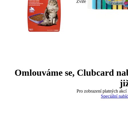
Zvíře
Omlouváme se, Clubcard nabíd
ji
Pro zobrazení platných akcí 
Speciální nabí