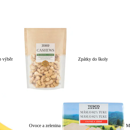
p výběr
Zpátky do školy
Ovoce a zelenina
Ml