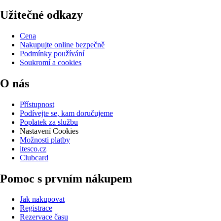
Užitečné odkazy
Cena
Nakupujte online bezpečně
Podmínky používání
Soukromí a cookies
O nás
Přístupnost
Podívejte se, kam doručujeme
Poplatek za službu
Nastavení Cookies
Možnosti platby
itesco.cz
Clubcard
Pomoc s prvním nákupem
Jak nakupovat
Registrace
Rezervace času