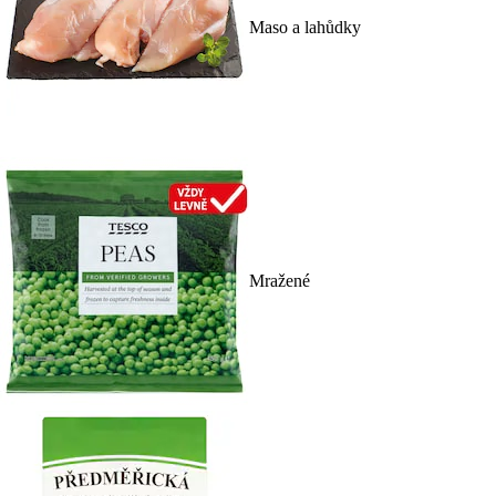
Maso a lahůdky
Mražené