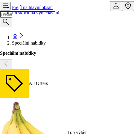
Přejít na hlavní obsah
Přeskočit na vyhledávání
Speciální nabídky
Speciální nabídky
All Offers
Top výběr