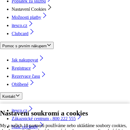
Poplatek za službu
Nastavení Cookies
Možnosti platby
itesco.cz
Clubcard
Pomoc s prvním nákupem
Jak nakupovat
Registrace
Rezervace času
Oblíbené
Kontakt
itesco.cz
Nastavení soukromí a cookies
Zákaznické centrum - 800 222 555
My a našich 18 partnerů používáme nebo ukládáme soubory cookies,
Naše obchody