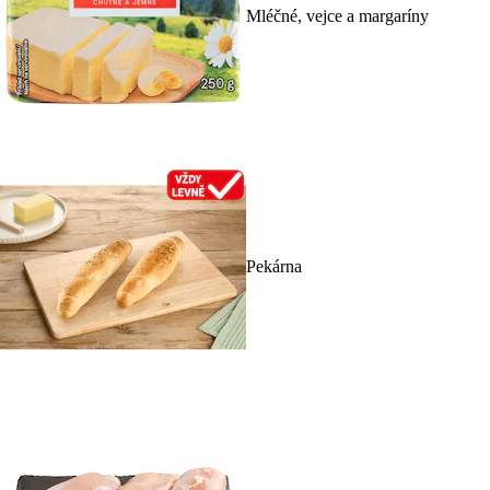
Mléčné, vejce a margaríny
Pekárna