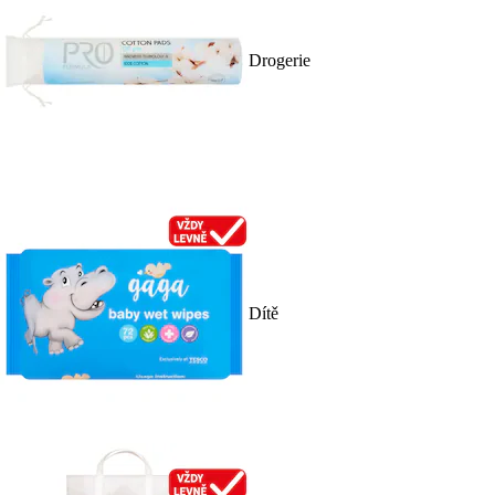
Drogerie
Dítě