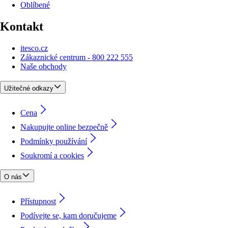
Oblíbené
Kontakt
itesco.cz
Zákaznické centrum - 800 222 555
Naše obchody
Užitečné odkazy
Cena
Nakupujte online bezpečně
Podmínky používání
Soukromí a cookies
O nás
Přístupnost
Podívejte se, kam doručujeme