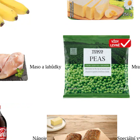
Maso a lahůdky
Mra
Nápoje
Speciální v