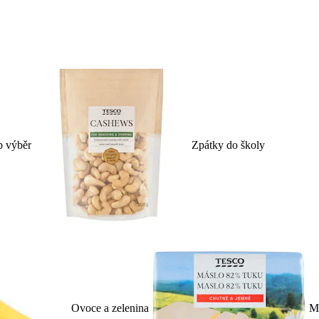
p výběr
Zpátky do školy
Ovoce a zelenina
Ml