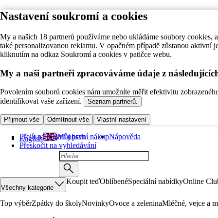
Nastavení soukromí a cookies
My a našich 18 partnerů používáme nebo ukládáme soubory cookies, ab
také personalizovanou reklamu. V opačném případě zůstanou aktivní j
kliknutím na odkaz Soukromí a cookies v patičce webu.
My a naši partneři zpracováváme údaje z následující
Povolením souborů cookies nám umožníte měřit efektivitu zobrazeného o
identifikovat vaše zařízení.
Seznam partnerů.
Přijmout vše
Odmítnout vše
Vlastní nastavení
Přejít na hlavní obsah
Můj první nákup
Nápověda
English
Přeskočit na vyhledávání
Koupit teď
Oblíbené
Speciální nabídky
Online Clu
Všechny kategorie
Top výběr
Zpátky do školy
Novinky
Ovoce a zelenina
Mléčné, vejce a m