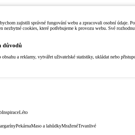
ychom zajistili správné fungování webu a zpracovali osobní údaje. P
en nezbytné cookies, které potřebujeme k provozu webu. Své rozhodnu
ch důvodů
bsahu a reklamy, vytvářet uživatelské statistiky, ukládat nebo přistup
b
Inspirace
Léto
argaríny
Pekárna
Maso a lahůdky
Mražené
Trvanlivé