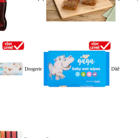
Drogerie
Dítě