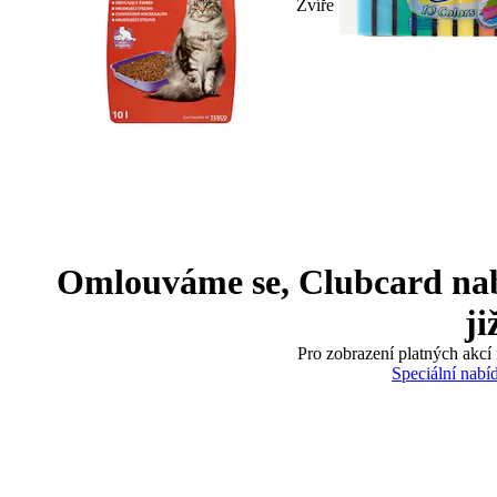
Zvíře
Omlouváme se, Clubcard nabíd
ji
Pro zobrazení platných akcí 
Speciální nabí