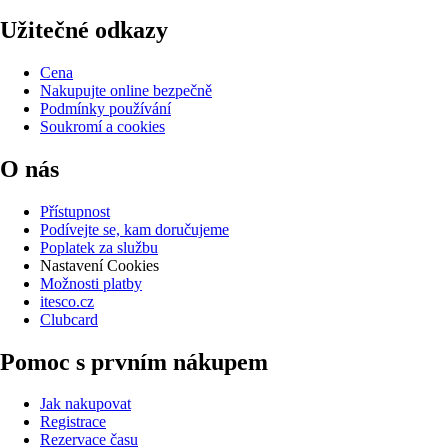
Užitečné odkazy
Cena
Nakupujte online bezpečně
Podmínky používání
Soukromí a cookies
O nás
Přístupnost
Podívejte se, kam doručujeme
Poplatek za službu
Nastavení Cookies
Možnosti platby
itesco.cz
Clubcard
Pomoc s prvním nákupem
Jak nakupovat
Registrace
Rezervace času