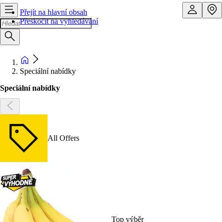
Přejít na hlavní obsah
Přeskočit na vyhledávání
Speciální nabídky
Speciální nabídky
All Offers
Top výběr