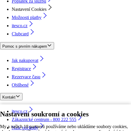
Poplatek za službu
Nastavení Cookies
Možnosti platby
itesco.cz
Clubcard
Pomoc s prvním nákupem
Jak nakupovat
Registrace
Rezervace času
Oblíbené
Kontakt
itesco.cz
Nastavení soukromí a cookies
Zákaznické centrum - 800 222 555
My a našich 18 partnerů používáme nebo ukládáme soubory cookies,
Naše obchody