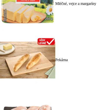
Mléčné, vejce a margaríny
Pekárna