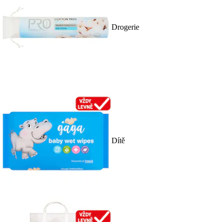
Drogerie
Dítě