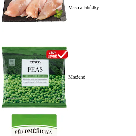
Maso a lahůdky
Mražené