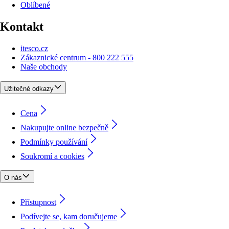
Oblíbené
Kontakt
itesco.cz
Zákaznické centrum - 800 222 555
Naše obchody
Užitečné odkazy
Cena
Nakupujte online bezpečně
Podmínky používání
Soukromí a cookies
O nás
Přístupnost
Podívejte se, kam doručujeme