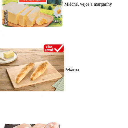
Mléčné, vejce a margaríny
Pekárna