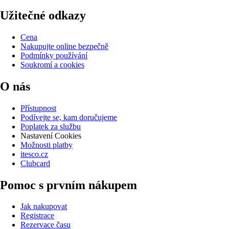
Užitečné odkazy
Cena
Nakupujte online bezpečně
Podmínky používání
Soukromí a cookies
O nás
Přístupnost
Podívejte se, kam doručujeme
Poplatek za službu
Nastavení Cookies
Možnosti platby
itesco.cz
Clubcard
Pomoc s prvním nákupem
Jak nakupovat
Registrace
Rezervace času