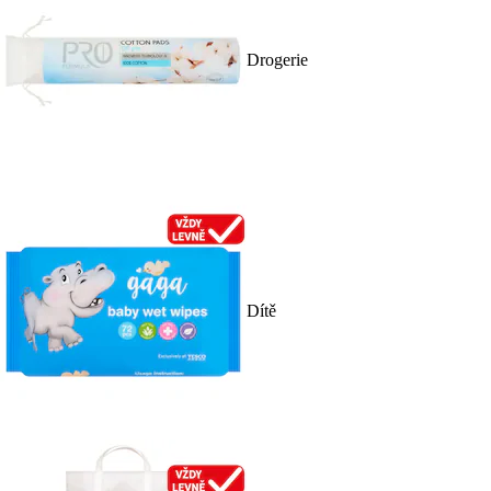
Drogerie
Dítě