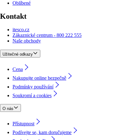
Oblíbené
Kontakt
itesco.cz
Zákaznické centrum - 800 222 555
Naše obchody
Užitečné odkazy
Cena
Nakupujte online bezpečně
Podmínky používání
Soukromí a cookies
O nás
Přístupnost
Podívejte se, kam doručujeme