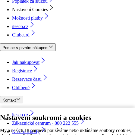
Poplatek za službu
Nastavení Cookies
Možnosti platby
itesco.cz
Clubcard
Pomoc s prvním nákupem
Jak nakupovat
Registrace
Rezervace času
Oblíbené
Kontakt
itesco.cz
Nastavení soukromí a cookies
Zákaznické centrum - 800 222 555
My a našich 18 partnerů používáme nebo ukládáme soubory cookies,
Naše obchody