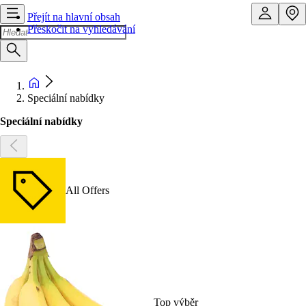
Přejít na hlavní obsah
Přeskočit na vyhledávání
Speciální nabídky
Speciální nabídky
All Offers
Top výběr