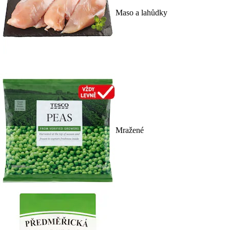
Maso a lahůdky
Mražené