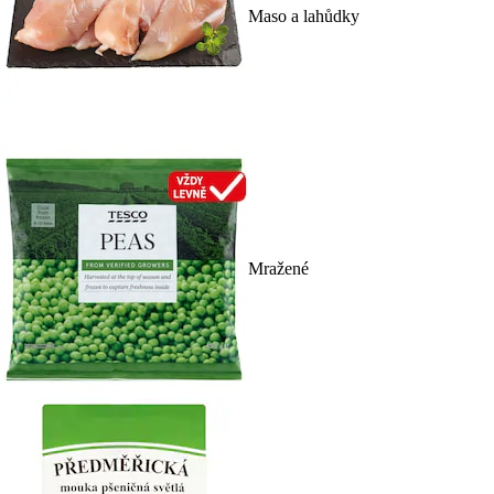
Maso a lahůdky
Mražené