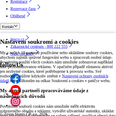
Registrace
Rezervace času
Oblíbené
Kontakt
itesco.cz
Nastavení soukromí a cookies
Zákaznické centrum - 800 222 555
My a našich 18 partnerů používáme nebo ukládáme soubory cookies,
Naše obchody
abychom zajistili správné fungování webu a zpracovali osobní údaje.
Povolením použití všech cookies nám umožníte zobrazovat například
followUs
také personalizovanou reklamu. V opačném případě zůstanou aktivní
jen nezbytné cookies, které potřebujeme k provozu webu. Své
rozhodnutí můžete kdykoliv změnit v
Nastavení ochrany osobních
údajů
nebo kliknutím na odkaz Soukromí a cookies v patičce webu.
My a naši partneři zpracováváme údaje z
následujících důvodů
Povolením souborů cookies nám umožníte měřit efektivitu
zobrazeného obsahu a reklamy, vytvářet uživatelské statistiky, ukládat
©
Tesco Stores ČR a.s. 2026
nebo přistupovat k informacím ve vašem zařízení, používat přesná data