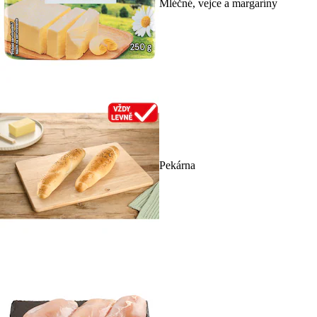
Mléčné, vejce a margaríny
Pekárna