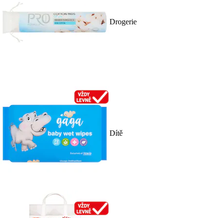
Drogerie
Dítě