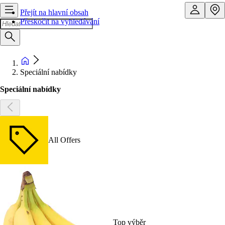
Přejít na hlavní obsah
Přeskočit na vyhledávání
Speciální nabídky
Speciální nabídky
All Offers
Top výběr