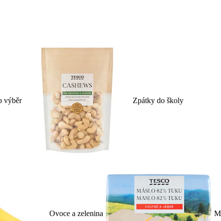
p výběr
Zpátky do školy
Ovoce a zelenina
Ml