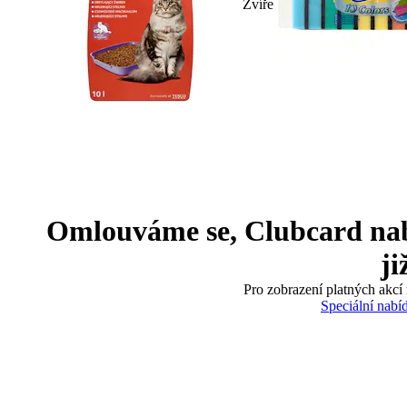
Zvíře
Omlouváme se, Clubcard nabíd
ji
Pro zobrazení platných akcí 
Speciální nabí