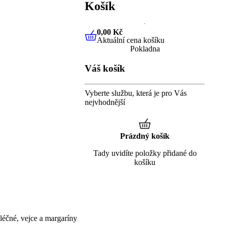
Košík
0,00 Kč
Aktuální cena košíku
0,00 Kč
Aktuální cena košíku
Pokladna
Váš košík
Vyberte službu, která je pro Vás
nejvhodnější
Prázdný košík
Tady uvidíte položky přidané do
košíku
éčné, vejce a margaríny