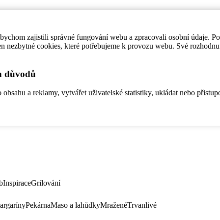
ychom zajistili správné fungování webu a zpracovali osobní údaje. P
en nezbytné cookies, které potřebujeme k provozu webu. Své rozhodnu
ch důvodů
bsahu a reklamy, vytvářet uživatelské statistiky, ukládat nebo přistup
b
Inspirace
Grilování
argaríny
Pekárna
Maso a lahůdky
Mražené
Trvanlivé