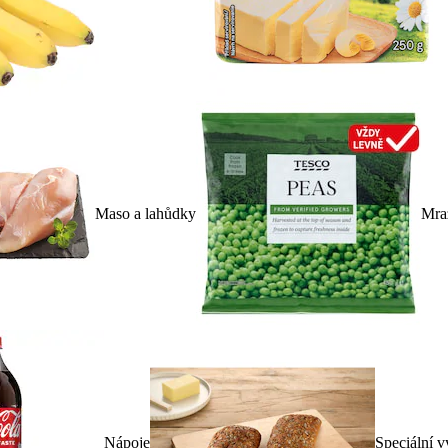
Maso a lahůdky
Mra
Nápoje
Speciální v