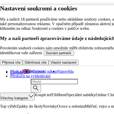
Nastavení soukromí a cookies
My a našich 18 partnerů používáme nebo ukládáme soubory cookies, ab
také personalizovanou reklamu. V opačném případě zůstanou aktivní j
kliknutím na odkaz Soukromí a cookies v patičce webu.
My a naši partneři zpracováváme údaje z následující
Povolením souborů cookies nám umožníte měřit efektivitu zobrazeného o
identifikovat vaše zařízení.
Seznam partnerů.
Přijmout vše
Odmítnout vše
Vlastní nastavení
Přejít na hlavní obsah
Můj první nákup
Nápověda
English
Přeskočit na vyhledávání
Koupit teď
Oblíbené
Speciální nabídky
Online Clu
Všechny kategorie
Top výběr
Zpátky do školy
Novinky
Ovoce a zelenina
Mléčné, vejce a m