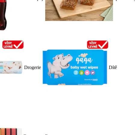
Drogerie
Dítě