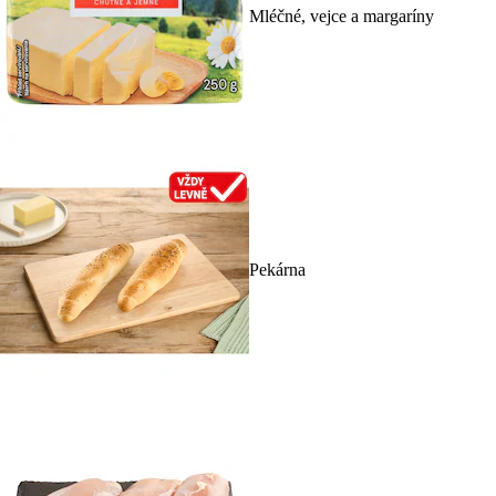
Mléčné, vejce a margaríny
Pekárna