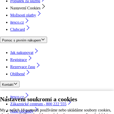
Poplatek za službu
Nastavení Cookies
Možnosti platby
itesco.cz
Clubcard
Pomoc s prvním nákupem
Jak nakupovat
Registrace
Rezervace času
Oblíbené
Kontakt
itesco.cz
Nastavení soukromí a cookies
Zákaznické centrum - 800 222 555
My a našich 18 partnerů používáme nebo ukládáme soubory cookies,
Naše obchody