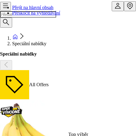
Přejít na hlavní obsah
Přeskočit na vyhledávání
Speciální nabídky
Speciální nabídky
All Offers
Top výběr