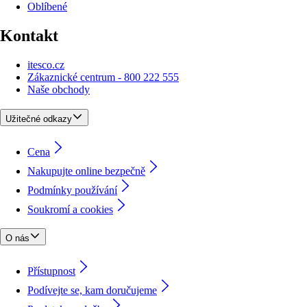
Oblíbené
Kontakt
itesco.cz
Zákaznické centrum - 800 222 555
Naše obchody
Užitečné odkazy
Cena
Nakupujte online bezpečně
Podmínky používání
Soukromí a cookies
O nás
Přístupnost
Podívejte se, kam doručujeme