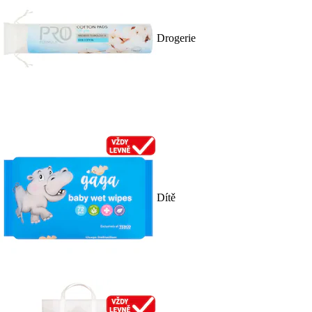
Drogerie
Dítě