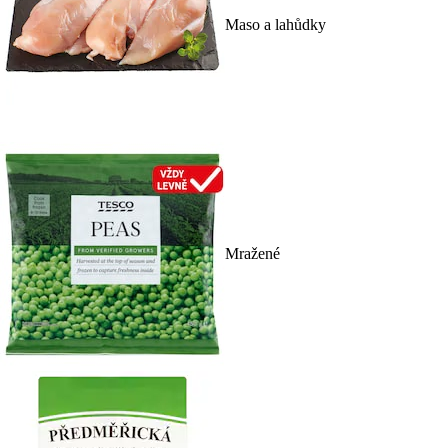
Maso a lahůdky
Mražené