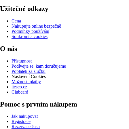
Užitečné odkazy
Cena
Nakupujte online bezpečně
Podmínky používání
Soukromí a cookies
O nás
Přístupnost
Podívejte se, kam doručujeme
Poplatek za službu
Nastavení Cookies
Možnosti platby
itesco.cz
Clubcard
Pomoc s prvním nákupem
Jak nakupovat
Registrace
Rezervace času