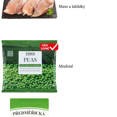
Maso a lahůdky
Mražené