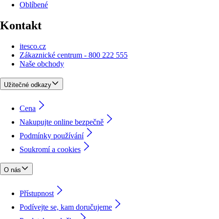
Oblíbené
Kontakt
itesco.cz
Zákaznické centrum - 800 222 555
Naše obchody
Užitečné odkazy
Cena
Nakupujte online bezpečně
Podmínky používání
Soukromí a cookies
O nás
Přístupnost
Podívejte se, kam doručujeme