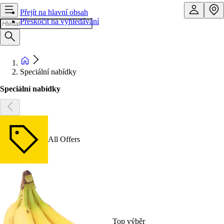
Přejít na hlavní obsah
Přeskočit na vyhledávání
Speciální nabídky
Speciální nabídky
All Offers
Top výběr