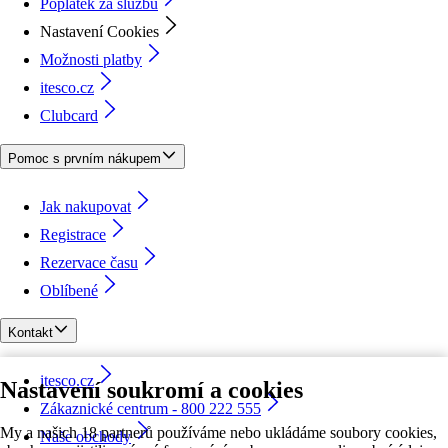
Poplatek za službu
Nastavení Cookies
Možnosti platby
itesco.cz
Clubcard
Pomoc s prvním nákupem
Jak nakupovat
Registrace
Rezervace času
Oblíbené
Kontakt
itesco.cz
Nastavení soukromí a cookies
Zákaznické centrum - 800 222 555
My a našich 18 partnerů používáme nebo ukládáme soubory cookies,
Naše obchody