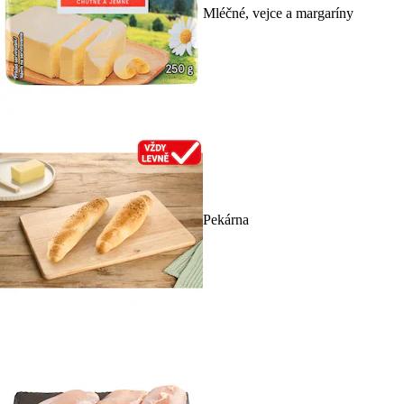
Mléčné, vejce a margaríny
Pekárna