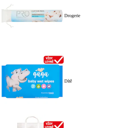
Drogerie
Dítě