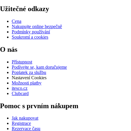
Užitečné odkazy
Cena
Nakupujte online bezpečně
Podmínky používání
Soukromí a cookies
O nás
Přístupnost
Podívejte se, kam doručujeme
Poplatek za službu
Nastavení Cookies
Možnosti platby
itesco.cz
Clubcard
Pomoc s prvním nákupem
Jak nakupovat
Registrace
Rezervace času