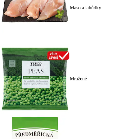
Maso a lahůdky
Mražené