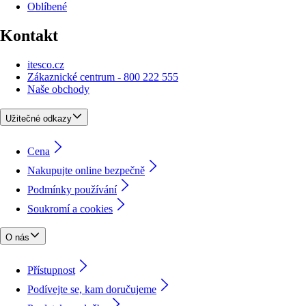
Oblíbené
Kontakt
itesco.cz
Zákaznické centrum - 800 222 555
Naše obchody
Užitečné odkazy
Cena
Nakupujte online bezpečně
Podmínky používání
Soukromí a cookies
O nás
Přístupnost
Podívejte se, kam doručujeme