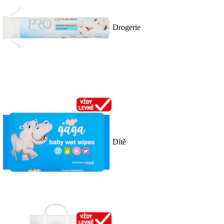
Drogerie
Dítě