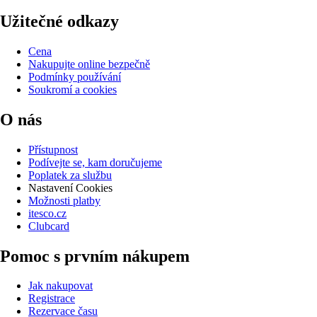
Užitečné odkazy
Cena
Nakupujte online bezpečně
Podmínky používání
Soukromí a cookies
O nás
Přístupnost
Podívejte se, kam doručujeme
Poplatek za službu
Nastavení Cookies
Možnosti platby
itesco.cz
Clubcard
Pomoc s prvním nákupem
Jak nakupovat
Registrace
Rezervace času