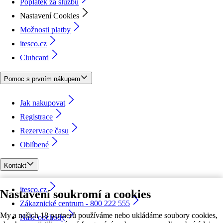
Poplatek za službu
Nastavení Cookies
Možnosti platby
itesco.cz
Clubcard
Pomoc s prvním nákupem
Jak nakupovat
Registrace
Rezervace času
Oblíbené
Kontakt
itesco.cz
Nastavení soukromí a cookies
Zákaznické centrum - 800 222 555
My a našich 18 partnerů používáme nebo ukládáme soubory cookies,
Naše obchody