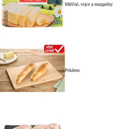
Mléčné, vejce a margaríny
Pekárna