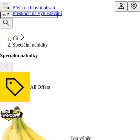
Přejít na hlavní obsah
Přeskočit na vyhledávání
Speciální nabídky
Speciální nabídky
All Offers
Top výběr