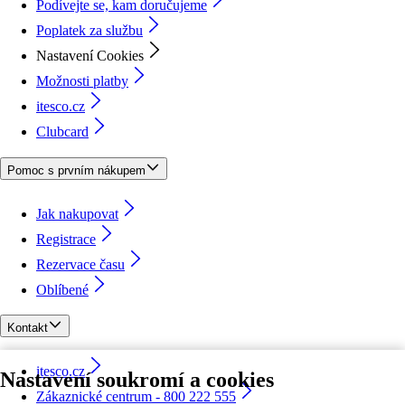
Podívejte se, kam doručujeme
Poplatek za službu
Nastavení Cookies
Možnosti platby
itesco.cz
Clubcard
Pomoc s prvním nákupem
Jak nakupovat
Registrace
Rezervace času
Oblíbené
Kontakt
itesco.cz
Nastavení soukromí a cookies
Zákaznické centrum - 800 222 555