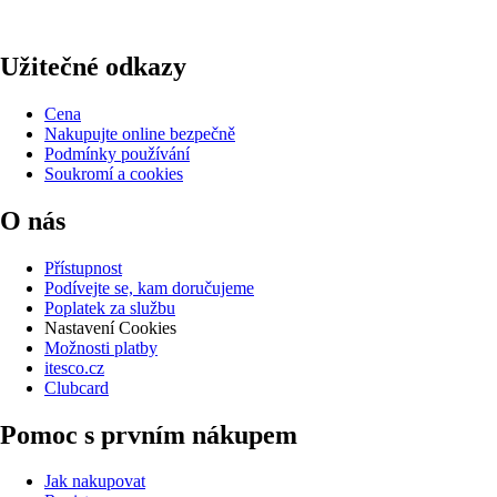
Užitečné odkazy
Cena
Nakupujte online bezpečně
Podmínky používání
Soukromí a cookies
O nás
Přístupnost
Podívejte se, kam doručujeme
Poplatek za službu
Nastavení Cookies
Možnosti platby
itesco.cz
Clubcard
Pomoc s prvním nákupem
Jak nakupovat