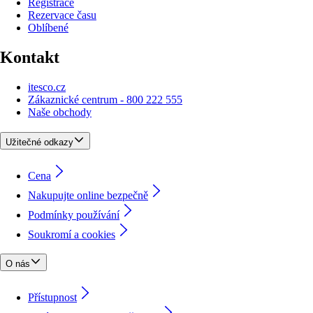
Registrace
Rezervace času
Oblíbené
Kontakt
itesco.cz
Zákaznické centrum - 800 222 555
Naše obchody
Užitečné odkazy
Cena
Nakupujte online bezpečně
Podmínky používání
Soukromí a cookies
O nás
Přístupnost