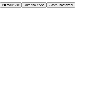
Přijmout vše
Odmítnout vše
Vlastní nastavení
Užitečné odkazy
Cena
Nakupujte online bezpečně
Podmínky používání
Soukromí a cookies
O nás
Přístupnost
Podívejte se, kam doručujeme
Poplatek za službu
Nastavení Cookies