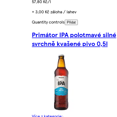
57,80 Kč/l
+ 3,00 Kč záloha / lahev
Quantity controls
Přidat
Primátor IPA polotmavé silné
svrchně kvašené pivo 0,5l
Více z kategorie