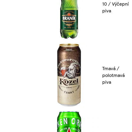
10 / Výčepní
piva
Tmavá /
polotmavá
piva