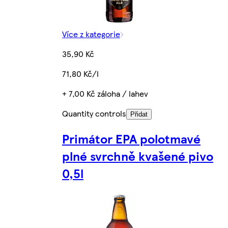
Více z kategorie
35,90 Kč
71,80 Kč/l
+ 7,00 Kč záloha / lahev
Quantity controls
Přidat
Primátor EPA polotmavé
plné svrchně kvašené pivo
0,5l