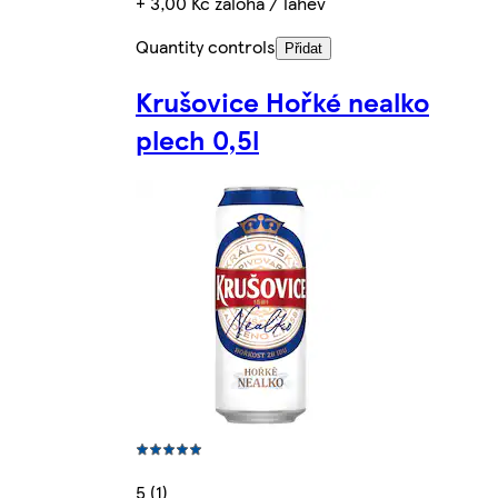
+ 3,00 Kč záloha / lahev
Quantity controls
Přidat
Krušovice Hořké nealko
plech 0,5l
5 (1)