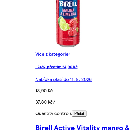
Více z kategorie
-24%, předtím 24,90 Kč
Nabídka platí do 11. 8. 2026
18,90 Kč
37,80 Kč/l
Quantity controls
Přidat
Birell Active Vitality mango &