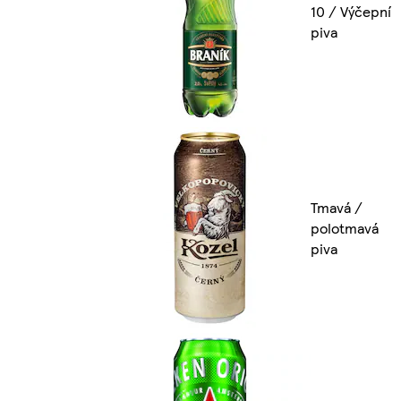
10 / Výčepní
piva
Tmavá /
polotmavá
piva