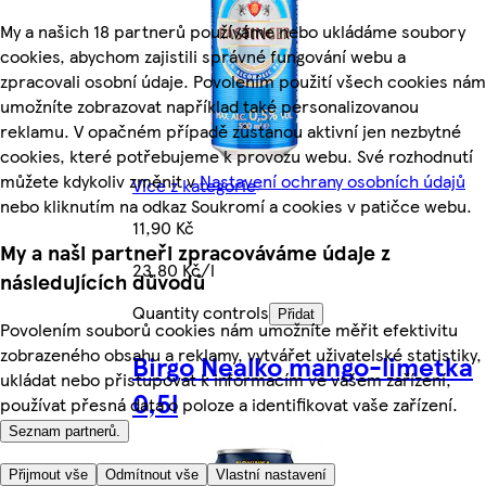
My a našich 18 partnerů používáme nebo ukládáme soubory
cookies, abychom zajistili správné fungování webu a
zpracovali osobní údaje. Povolením použití všech cookies nám
umožníte zobrazovat například také personalizovanou
reklamu. V opačném případě zůstanou aktivní jen nezbytné
cookies, které potřebujeme k provozu webu. Své rozhodnutí
můžete kdykoliv změnit v
Nastavení ochrany osobních údajů
Více z kategorie
nebo kliknutím na odkaz Soukromí a cookies v patičce webu.
11,90 Kč
My a naši partneři zpracováváme údaje z
23,80 Kč/l
následujících důvodů
Quantity controls
Přidat
Povolením souborů cookies nám umožníte měřit efektivitu
zobrazeného obsahu a reklamy, vytvářet uživatelské statistiky,
Birgo Nealko mango-limetka
ukládat nebo přistupovat k informacím ve vašem zařízení,
0,5l
používat přesná data o poloze a identifikovat vaše zařízení.
Seznam partnerů.
Přijmout vše
Odmítnout vše
Vlastní nastavení