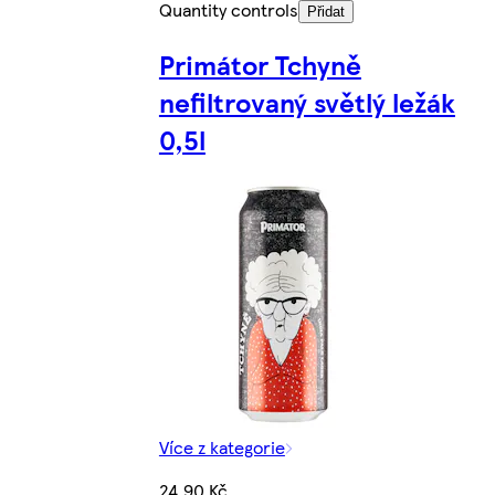
Quantity controls
Přidat
Primátor Tchyně
nefiltrovaný světlý ležák
0,5l
Více z kategorie
24,90 Kč