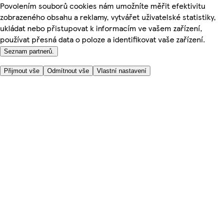
Povolením souborů cookies nám umožníte měřit efektivitu
zobrazeného obsahu a reklamy, vytvářet uživatelské statistiky,
ukládat nebo přistupovat k informacím ve vašem zařízení,
používat přesná data o poloze a identifikovat vaše zařízení.
Seznam partnerů.
Přijmout vše
Odmítnout vše
Vlastní nastavení
Užitečné odkazy
Cena
Nakupujte online bezpečně
Podmínky používání
Soukromí a cookies