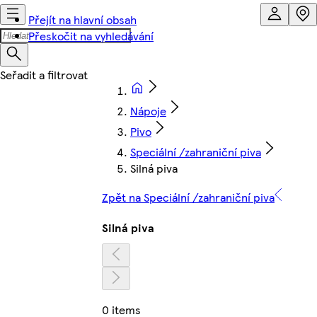
Přejít na hlavní obsah
Přeskočit na vyhledávání
Nápoje
Pivo
Speciální /zahraniční piva
Silná piva
Zpět na Speciální /zahraniční piva
Silná piva
0 items