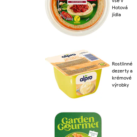
vše v
Hotová
jídla
Rostlinné
dezerty a
krémové
výrobky