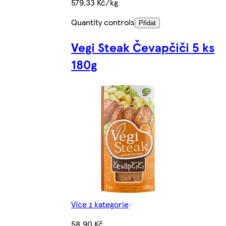
579,33 Kč/kg
Quantity controls
Přidat
Vegi Steak Čevapčiči 5 ks
180g
Více z kategorie
58,90 Kč