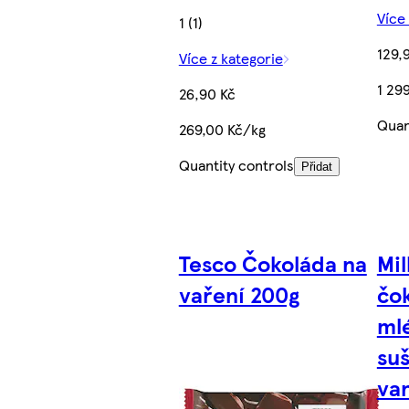
Více
1 (1)
129,
Více z kategorie
1 29
26,90 Kč
Quan
269,00 Kč/kg
Quantity controls
Přidat
Tesco Čokoláda na
Mi
vaření 200g
čo
ml
su
va