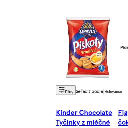
Piš
Seřadit podle
Filtry
Kinder Chocolate
Fig
Tyčinky z mléčné
čo