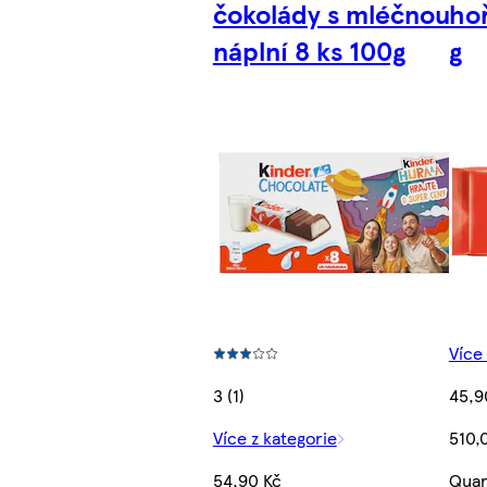
čokolády s mléčnou
ho
náplní 8 ks 100g
g
Více
3 (1)
45,9
Více z kategorie
510,
54,90 Kč
Quan