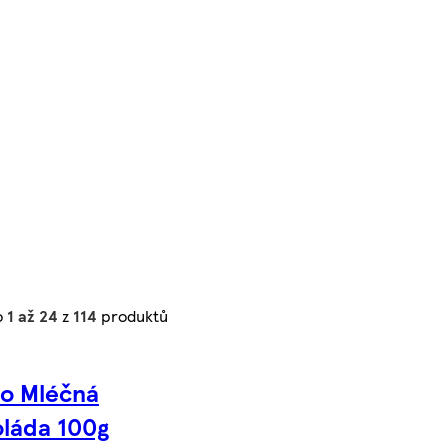
o
1 až 24
z
114
produktů
co Mléčná
láda 100g