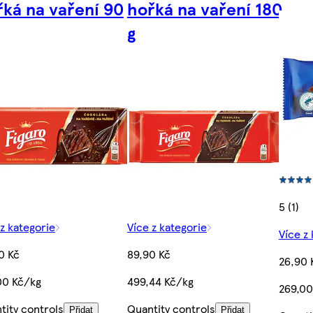
řká na vaření 90
hořká na vaření 180
g
5 (1)
 z kategorie
Více z kategorie
Více z
0 Kč
89,90 Kč
26,90 
00 Kč/kg
499,44 Kč/kg
269,00
tity controls
Quantity controls
Přidat
Přidat