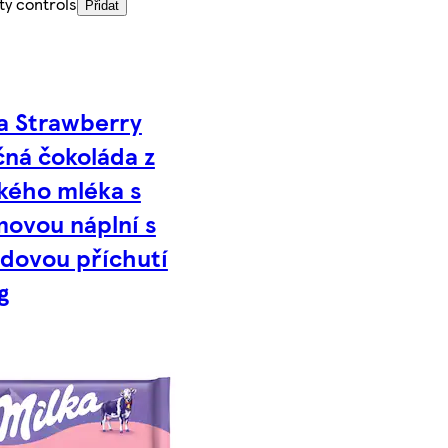
ty controls
Přidat
a Strawberry
ná čokoláda z
kého mléka s
ovou náplní s
dovou příchutí
g