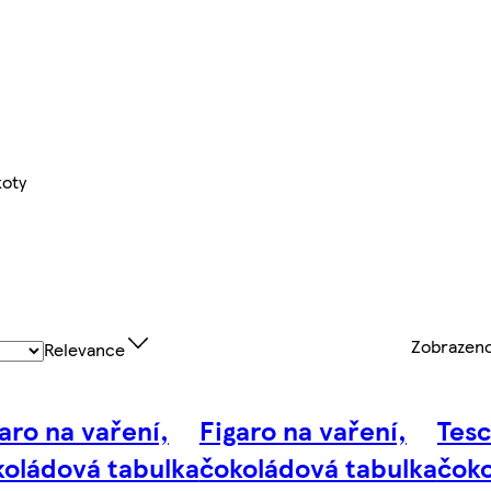
koty
Zobrazen
Relevance
aro na vaření,
Figaro na vaření,
Tes
koládová tabulka
čokoládová tabulka
čoko