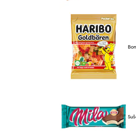
Bon
Suš