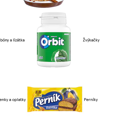
bóny a lízátka
Žvýkačky
enky a oplatky
Perníky