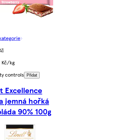
 kategorie
Kč
 Kč/kg
ty controls
Přidat
t Excellence
a jemná hořká
oláda 90% 100g