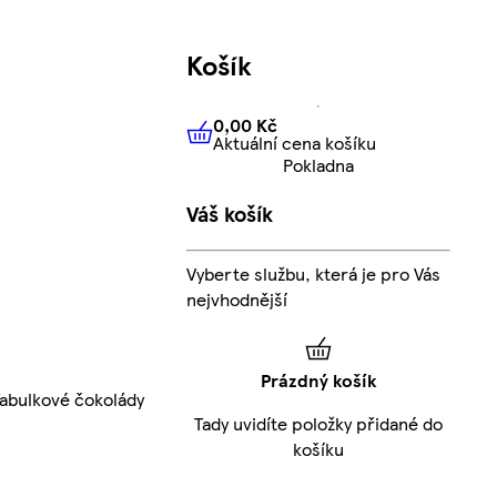
Košík
0,00 Kč
Aktuální cena košíku
0,00 Kč
Aktuální cena košíku
Pokladna
Váš košík
Vyberte službu, která je pro Vás
nejvhodnější
Prázdný košík
abulkové čokolády
Tady uvidíte položky přidané do
košíku