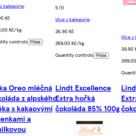
 z kategorie
5 (1)
90 Kč
Více z kategorie
9,00 Kč/kg
26,90 Kč
Více z
tity controls
269,00 Kč/kg
Přidat
39,90 
Quantity controls
Přidat
399,00
Quanti
lka Oreo mléčná
Lindt Excellence
Lind
koláda z alpského
Extra hořká
Extr
éka s kakaovými
čokoláda 85% 100g
čok
šenkami a
nilkovou