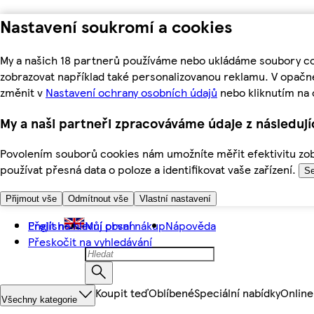
Nastavení soukromí a cookies
My a našich 18 partnerů používáme nebo ukládáme soubory coo
zobrazovat například také personalizovanou reklamu. V opačn
změnit v
Nastavení ochrany osobních údajů
nebo kliknutím na 
My a naši partneři zpracováváme údaje z následuj
Povolením souborů cookies nám umožníte měřit efektivitu zobr
používat přesná data o poloze a identifikovat vaše zařízení.
Se
Přijmout vše
Odmítnout vše
Vlastní nastavení
Přejít na hlavní obsah
English
Můj první nákup
Nápověda
Přeskočit na vyhledávání
Koupit teď
Oblíbené
Speciální nabídky
Online
Všechny kategorie