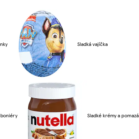
inky
Sladká vajíčka
boniéry
Sladké krémy a pomazá