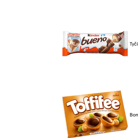
Tyč
Bon