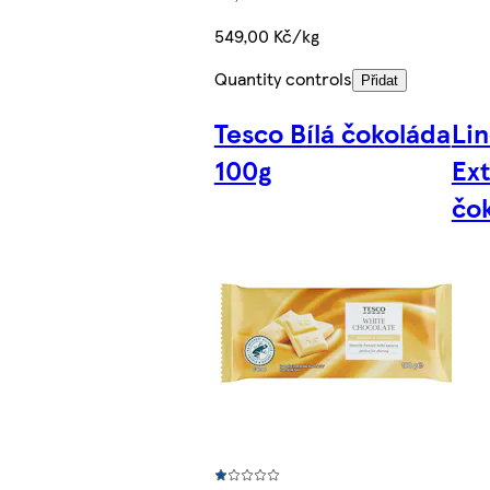
549,00 Kč/kg
Quantity controls
Přidat
Tesco Bílá čokoláda
Lin
100g
Ex
čo