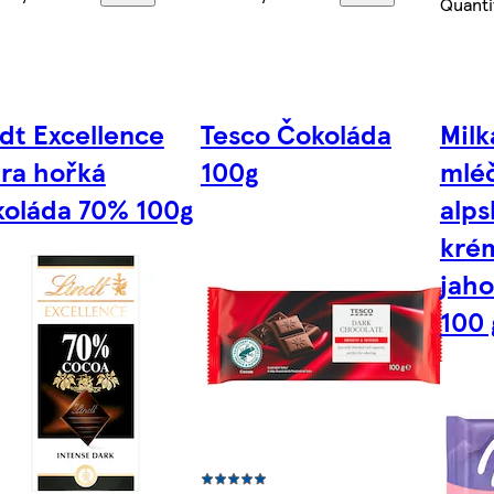
Quanti
dt Excellence
Tesco Čokoláda
Milk
tra hořká
100g
mléč
koláda 70% 100g
alps
krém
jaho
100 