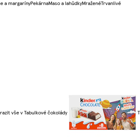
e a margaríny
Pekárna
Maso a lahůdky
Mražené
Trvanlivé
razit vše v Tabulkové čokolády
T