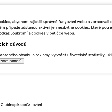
kies, abychom zajistili správné fungování webu a zpracovali 
ém případě zůstanou aktivní jen nezbytné cookies, které pot
odkaz Soukromí a cookies v patičce webu.
ících důvodů
azeného obsahu a reklamy, vytvářet uživatelské statistiky, uk
znam partnerů.
 Club
Inspirace
Grilování