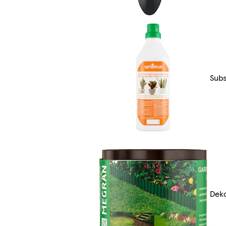
Subs
Deko