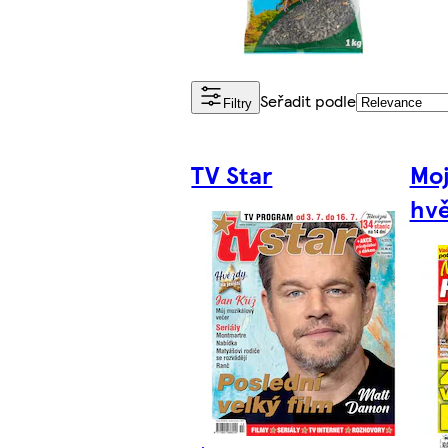
Seřadit podle
Filtry
TV Star
Moj
hv