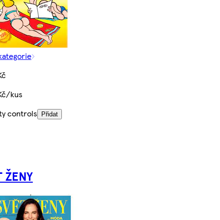
kategorie
Kč
Kč/kus
ty controls
Přidat
T ŽENY