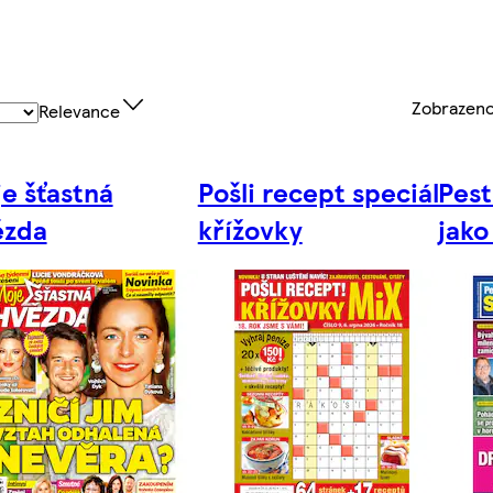
Zobrazen
Relevance
e šťastná
Pošli recept speciál
Pest
ězda
křížovky
jako