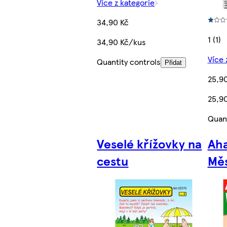
Více z kategorie
34,90 Kč
1 (1)
34,90 Kč/kus
Více 
Quantity controls
Přidat
25,9
25,9
Quant
Veselé křížovky na
Aha
cestu
Měs