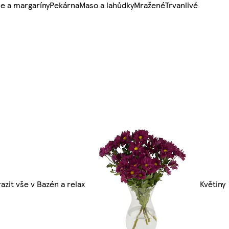
e a margaríny
Pekárna
Maso a lahůdky
Mražené
Trvanlivé
azit vše v Bazén a relax
Květiny