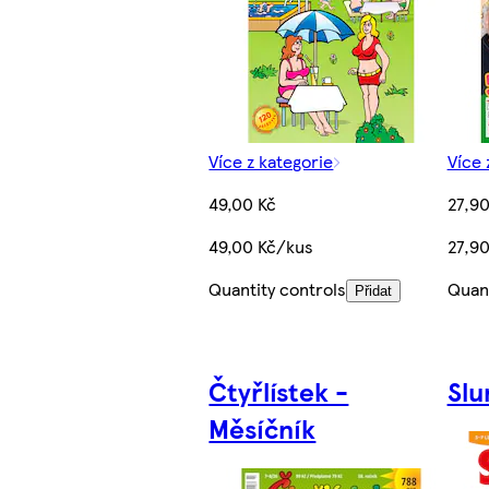
Více z kategorie
Více 
49,00 Kč
27,90
49,00 Kč/kus
27,9
Quantity controls
Quant
Přidat
Čtyřlístek -
Slu
Měsíčník