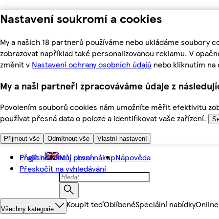
Nastavení soukromí a cookies
My a našich 18 partnerů používáme nebo ukládáme soubory coo
zobrazovat například také personalizovanou reklamu. V opačn
změnit v
Nastavení ochrany osobních údajů
nebo kliknutím na 
My a naši partneři zpracováváme údaje z následuj
Povolením souborů cookies nám umožníte měřit efektivitu zobr
používat přesná data o poloze a identifikovat vaše zařízení.
Se
Přijmout vše
Odmítnout vše
Vlastní nastavení
Přejít na hlavní obsah
English
Můj první nákup
Nápověda
Přeskočit na vyhledávání
Koupit teď
Oblíbené
Speciální nabídky
Online
Všechny kategorie