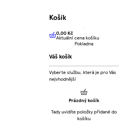
Košík
0,00 Kč
Aktuální cena košíku
0,00 Kč
Aktuální cena košíku
Pokladna
Váš košík
Vyberte službu, která je pro Vás
nejvhodnější
Prázdný košík
Tady uvidíte položky přidané do
košíku