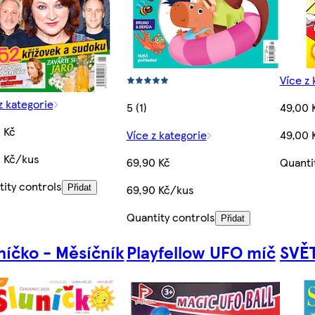
Více z 
z kategorie
5 (1)
49,00 
 Kč
Více z kategorie
49,00 
0 Kč/kus
69,90 Kč
Quanti
ity controls
69,90 Kč/kus
Přidat
Quantity controls
Přidat
níčko - Měsíčník
Playfellow UFO míč
SVĚ