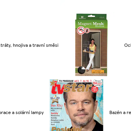
tráty, hnojiva a travní směsi
Oc
race a solární lampy
Bazén a re