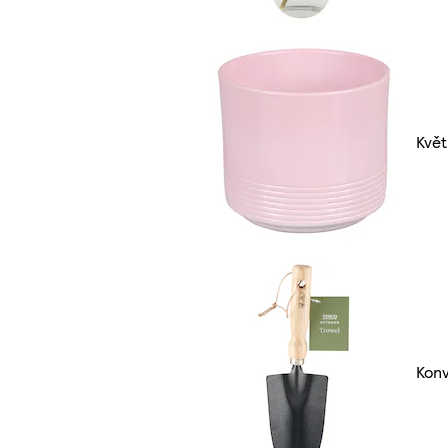
Květ
Konv