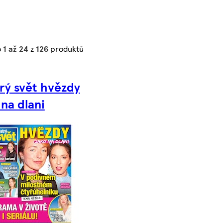
o
1 až 24
z
126
produktů
rý svět hvězdy
 na dlani