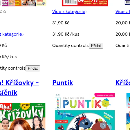
Více z kategorie
Více z 
31,90 Kč
20,00 
z kategorie
31,90 Kč/kus
20,00 
0 Kč
Quantity controls
Quanti
Přidat
0 Kč/kus
ity controls
Přidat
! Křížovky -
Puntík
Kříž
íčník