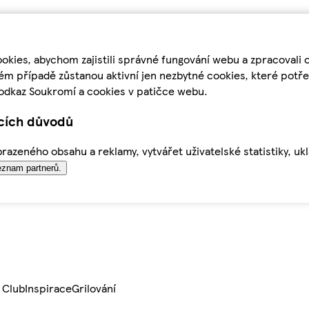
kies, abychom zajistili správné fungování webu a zpracovali 
ém případě zůstanou aktivní jen nezbytné cookies, které pot
odkaz Soukromí a cookies v patičce webu.
ících důvodů
azeného obsahu a reklamy, vytvářet uživatelské statistiky, uk
znam partnerů.
 Club
Inspirace
Grilování