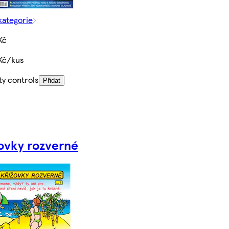
kategorie
Kč
Kč/kus
ty controls
Přidat
ovky rozverné