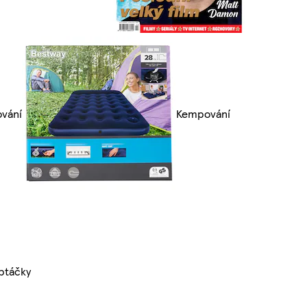
ování
Kempování
ptáčky