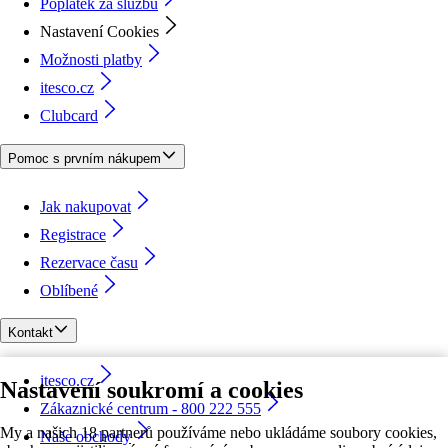
Poplatek za službu
Nastavení Cookies
Možnosti platby
itesco.cz
Clubcard
Pomoc s prvním nákupem
Jak nakupovat
Registrace
Rezervace času
Oblíbené
Kontakt
itesco.cz
Nastavení soukromí a cookies
Zákaznické centrum - 800 222 555
My a našich 18 partnerů používáme nebo ukládáme soubory cookies,
Naše obchody