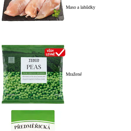
Maso a lahůdky
Mražené