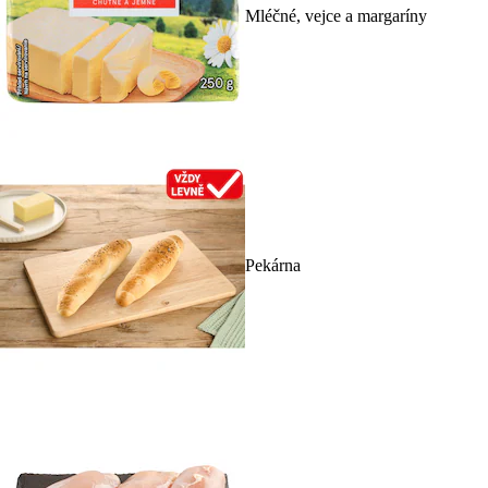
Mléčné, vejce a margaríny
Pekárna