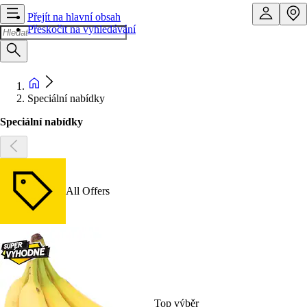
Přejít na hlavní obsah
Přeskočit na vyhledávání
Speciální nabídky
Speciální nabídky
All Offers
Top výběr