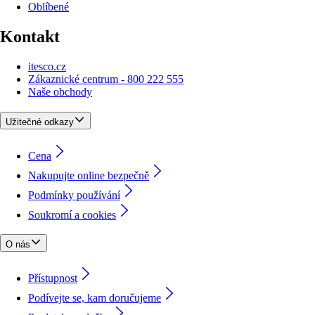
Oblíbené
Kontakt
itesco.cz
Zákaznické centrum - 800 222 555
Naše obchody
Užitečné odkazy
Cena
Nakupujte online bezpečně
Podmínky používání
Soukromí a cookies
O nás
Přístupnost
Podívejte se, kam doručujeme