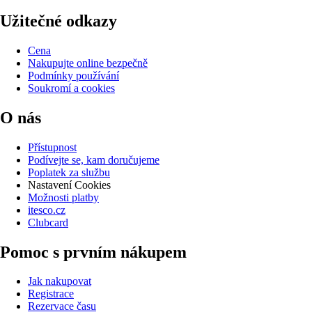
Užitečné odkazy
Cena
Nakupujte online bezpečně
Podmínky používání
Soukromí a cookies
O nás
Přístupnost
Podívejte se, kam doručujeme
Poplatek za službu
Nastavení Cookies
Možnosti platby
itesco.cz
Clubcard
Pomoc s prvním nákupem
Jak nakupovat
Registrace
Rezervace času