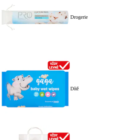
Drogerie
Dítě