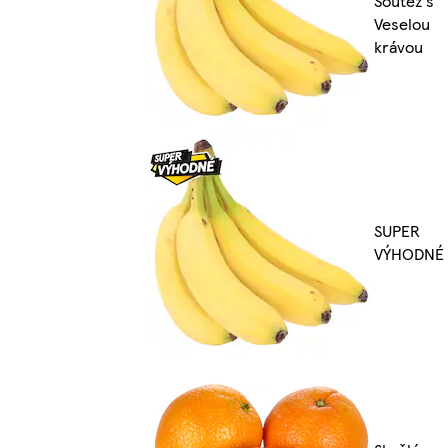
Soutěž s
Veselou
krávou
SUPER
VÝHODNÉ