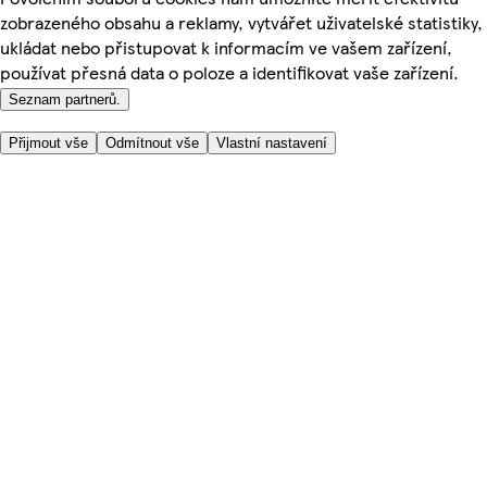
zobrazeného obsahu a reklamy, vytvářet uživatelské statistiky,
ukládat nebo přistupovat k informacím ve vašem zařízení,
používat přesná data o poloze a identifikovat vaše zařízení.
Seznam partnerů.
Přijmout vše
Odmítnout vše
Vlastní nastavení
Užitečné odkazy
Cena
Nakupujte online bezpečně
Podmínky používání
Soukromí a cookies
O nás