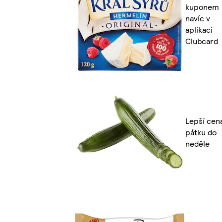
kuponem
navíc v
aplikaci
Clubcard
Lepší cen
pátku do
neděle