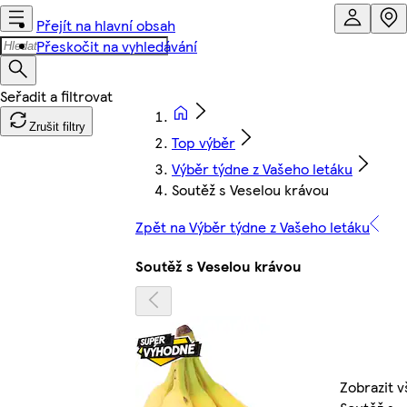
Přejít na hlavní obsah
Přeskočit na vyhledávání
Zrušit filtry
Top výběr
Výběr týdne z Vašeho letáku
Soutěž s Veselou krávou
Zpět na Výběr týdne z Vašeho letáku
Soutěž s Veselou krávou
Zobrazit v