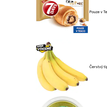
Pouze v T
Čerstvý ti