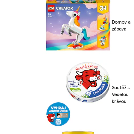
Domov a
zábava
Soutěž s
Veselou
krávou