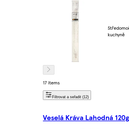
Středomo
kuchyně
17 items
Filtrovat a seřadit (12)
Veselá Kráva Lahodná 120g