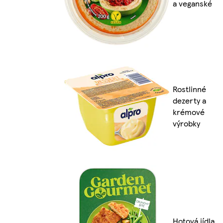
a veganské
Rostlinné
dezerty a
krémové
výrobky
Hotová jídla