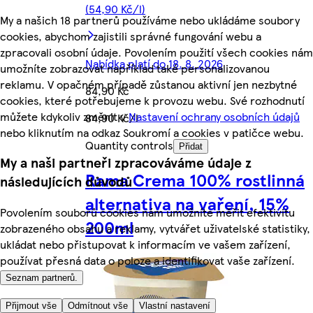
(54,90 Kč/l)
My a našich 18 partnerů používáme nebo ukládáme soubory
cookies, abychom zajistili správné fungování webu a
zpracovali osobní údaje. Povolením použití všech cookies nám
Nabídka platí do 18. 8. 2026
umožníte zobrazovat například také personalizovanou
reklamu. V opačném případě zůstanou aktivní jen nezbytné
84,90 Kč
cookies, které potřebujeme k provozu webu. Své rozhodnutí
můžete kdykoliv změnit v
Nastavení ochrany osobních údajů
84,90 Kč/l
nebo kliknutím na odkaz Soukromí a cookies v patičce webu.
Quantity controls
Přidat
My a naši partneři zpracováváme údaje z
Rama Crema 100% rostlinná
následujících důvodů
alternativa na vaření, 15%
Povolením souborů cookies nám umožníte měřit efektivitu
200ml
zobrazeného obsahu a reklamy, vytvářet uživatelské statistiky,
ukládat nebo přistupovat k informacím ve vašem zařízení,
používat přesná data o poloze a identifikovat vaše zařízení.
Seznam partnerů.
Přijmout vše
Odmítnout vše
Vlastní nastavení